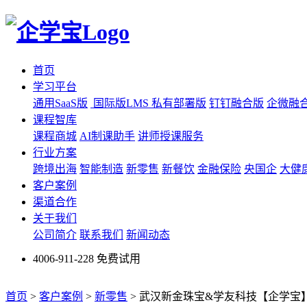
首页
学习平台
通用SaaS版
国际版LMS
私有部署版
钉钉融合版
企微融
课程智库
课程商城
AI制课助手
讲师授课服务
行业方案
跨境出海
智能制造
新零售
新餐饮
金融保险
央国企
大健
客户案例
渠道合作
关于我们
公司简介
联系我们
新闻动态
4006-911-228
免费试用
首页
>
客户案例
>
新零售
>
武汉新金珠宝&学友科技【企学宝