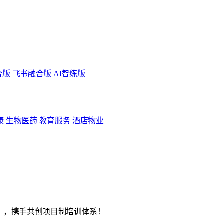
合版
飞书融合版
AI智练版
康
生物医药
教育服务
酒店物业
】，携手共创项目制培训体系！