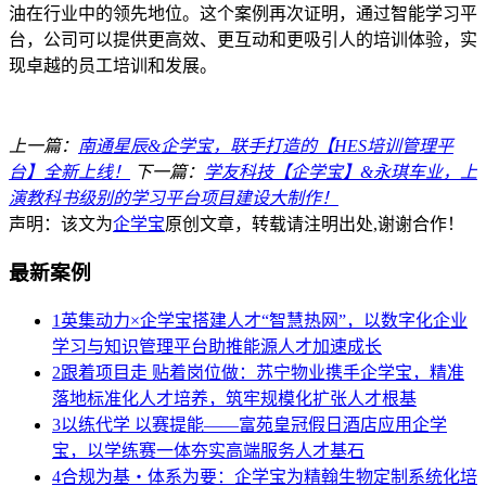
油在行业中的领先地位。这个案例再次证明，通过智能学习平
台，公司可以提供更高效、更互动和更吸引人的培训体验，实
现卓越的员工培训和发展。
上一篇：
南通星辰&企学宝，联手打造的【HES培训管理平
台】全新上线！
下一篇：
学友科技【企学宝】&永琪车业，上
演教科书级别的学习平台项目建设大制作！
声明：该文为
企学宝
原创文章，转载请注明出处,谢谢合作！
最新案例
1
英集动力×企学宝搭建人才“智慧热网”，以数字化企业
学习与知识管理平台助推能源人才加速成长
2
跟着项目走 贴着岗位做：苏宁物业携手企学宝，精准
落地标准化人才培养，筑牢规模化扩张人才根基
3
以练代学 以赛提能——富苑皇冠假日酒店应用企学
宝，以学练赛一体夯实高端服务人才基石
4
合规为基・体系为要：企学宝为精翰生物定制系统化培