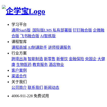
学习平台
通用SaaS版
国际版LMS
私有部署版
钉钉融合版
企微融
合版
飞书融合版
AI智练版
课程智库
课程商城
AI制课助手
讲师授课服务
行业方案
跨境出海
智能制造
新零售
新餐饮
金融保险
央国企
大健
康
生物医药
教育服务
酒店物业
客户案例
渠道合作
关于我们
公司简介
联系我们
新闻动态
4006-911-228
免费试用