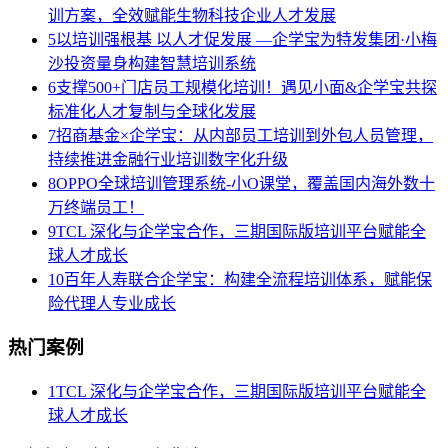
训方案，全效赋能生物科技企业人才发展
5
以培训强根基 以人才促发展 —企学宝为特发集团·小梅
沙投资量身构建智慧培训系统
6
支撑500+门店员工规模化培训！遇见小面&企学宝共探
标准化人才复制与全球化发展
7
招商基金×企学宝：从内部员工培训到外包人员管理，
持续推进金融行业培训数字化升级
8
OPPO全球培训管理系统-小O课堂，覆盖国内海外数十
万终端员工！
9
TCL 深化与企学宝合作，三期国际版培训平台赋能全
球人才成长
10
百年人寿联合企学宝：构建全流程培训体系，赋能保
险代理人专业成长
热门案例
1
TCL 深化与企学宝合作，三期国际版培训平台赋能全
球人才成长