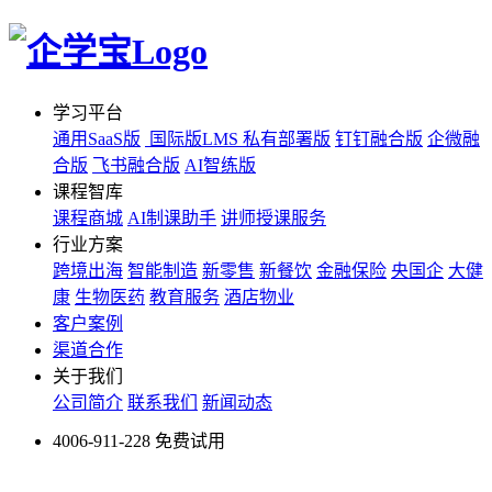
学习平台
通用SaaS版
国际版LMS
私有部署版
钉钉融合版
企微融
合版
飞书融合版
AI智练版
课程智库
课程商城
AI制课助手
讲师授课服务
行业方案
跨境出海
智能制造
新零售
新餐饮
金融保险
央国企
大健
康
生物医药
教育服务
酒店物业
客户案例
渠道合作
关于我们
公司简介
联系我们
新闻动态
4006-911-228
免费试用