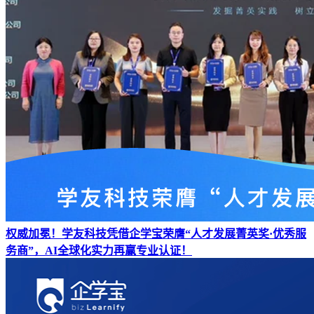
权威加冕！学友科技凭借企学宝荣膺“人才发展菁英奖·优秀服
务商”，AI全球化实力再赢专业认证！