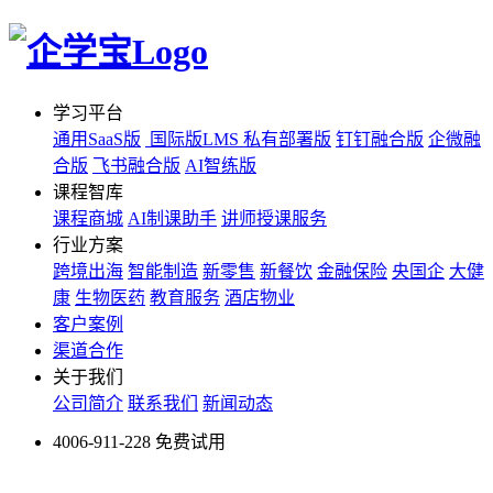
学习平台
通用SaaS版
国际版LMS
私有部署版
钉钉融合版
企微融
合版
飞书融合版
AI智练版
课程智库
课程商城
AI制课助手
讲师授课服务
行业方案
跨境出海
智能制造
新零售
新餐饮
金融保险
央国企
大健
康
生物医药
教育服务
酒店物业
客户案例
渠道合作
关于我们
公司简介
联系我们
新闻动态
4006-911-228
免费试用