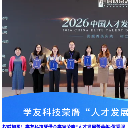
权威加冕！学友科技凭借企学宝荣膺“人才发展菁英奖·优秀服