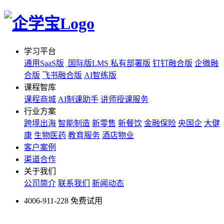
学习平台
通用SaaS版
国际版LMS
私有部署版
钉钉融合版
企微融
合版
飞书融合版
AI智练版
课程智库
课程商城
AI制课助手
讲师授课服务
行业方案
跨境出海
智能制造
新零售
新餐饮
金融保险
央国企
大健
康
生物医药
教育服务
酒店物业
客户案例
渠道合作
关于我们
公司简介
联系我们
新闻动态
4006-911-228
免费试用