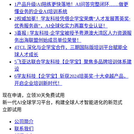
1
产品升级|AI陪练更快落地！AI问答完整闭环……做更
懂业务的企业AI培训系统
2
权威加冕！学友科技凭借企学宝荣膺“人才发展菁英奖·
优秀服务商”，AI全球化实力再赢专业认证！
3
喜报 | 学友科技·企学宝被授予粤港澳大湾区人力资源服
务出海联盟创始成员单位荣誉！
4
TCL 深化与企学宝合作，三期国际版培训平台赋能全
球人才成长
5
飞亚达联合学友科技【企学宝】聚焦多品牌培训体系建
设
6
学友科技【企学宝】斩获2024培英奖·十大卓越产品，
开启企业培训新时代！
现在申请，立领30天免费试用
新一代AI全球学习平台，构建全球人才智能进化的新范式
立即试用
公司简介
联系我们