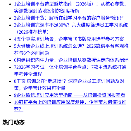
1
企业培训平台选型避坑指南（2026版）：从核心参数、
实测数据到落地案例的深度拆解
2
企业培训干货：解析在线学习平台的客户服务“密码”
3
企业培训完课率不足30%？六大维度筛选员工学习系统
（2026推荐榜单）
4
五个真实培训场景，企学宝飞书版应用选型参考方案
5
大健康企业线上培训系统怎么选？2026靠谱平台客观推
荐与6个必问问题
6
构建组织内生力量：企业培训从零散授课走向体系闭环
7
2026学习考试一体化培训平台盘点：7款主流系统打通
学考评全流程
8
干货|培训总在“走过场”？深挖企业员工培训问题及对
策，企学宝让效果可衡量
9
企业微信培训应用选型指南 ——从培训投资回报率看
10
钉钉平台上的培训应用深度测评，企学宝为何值得推
荐？
热门动态