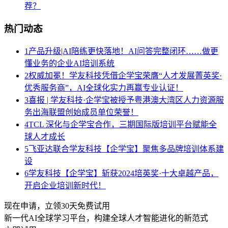
荐？
热门动态
1
产品升级|AI陪练更快落地！AI问答完整闭环……做更
懂业务的企业AI培训系统
2
权威加冕！学友科技凭借企学宝荣膺“人才发展菁英奖·
优秀服务商”，AI全球化实力再赢专业认证！
3
喜报 | 学友科技·企学宝被授予粤港澳大湾区人力资源服
务出海联盟创始成员单位荣誉！
4
TCL 深化与企学宝合作，三期国际版培训平台赋能全
球人才成长
5
飞亚达联合学友科技【企学宝】聚焦多品牌培训体系建
设
6
学友科技【企学宝】斩获2024培英奖·十大卓越产品，
开启企业培训新时代！
现在申请，立领30天免费试用
新一代AI全球学习平台，构建全球人才智能进化的新范式