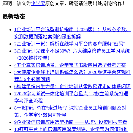
声明：该文为
企学宝
原创文章，转载请注明出处,谢谢合作！
最新动态
1
企业培训平台选型避坑指南（2026版）：从核心参数、
实测数据到落地案例的深度拆解
2
企业培训干货：解析在线学习平台的客户服务“密码”
3
企业培训完课率不足30%？六大维度筛选员工学习系统
（2026推荐榜单）
4
五个真实培训场景，企学宝飞书版应用选型参考方案
5
大健康企业线上培训系统怎么选？2026靠谱平台客观推
荐与6个必问问题
6
构建组织内生力量：企业培训从零散授课走向体系闭环
7
2026学习考试一体化培训平台盘点：7款主流系统打通
学考评全流程
8
干货|培训总在“走过场”？深挖企业员工培训问题及对
策，企学宝让效果可衡量
9
企业微信培训应用选型指南 ——从培训投资回报率看
10
钉钉平台上的培训应用深度测评，企学宝为何值得推