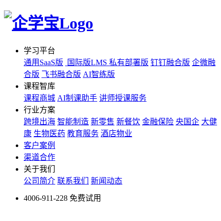
学习平台
通用SaaS版
国际版LMS
私有部署版
钉钉融合版
企微融
合版
飞书融合版
AI智练版
课程智库
课程商城
AI制课助手
讲师授课服务
行业方案
跨境出海
智能制造
新零售
新餐饮
金融保险
央国企
大健
康
生物医药
教育服务
酒店物业
客户案例
渠道合作
关于我们
公司简介
联系我们
新闻动态
4006-911-228
免费试用