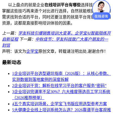
以上盘点的就是企业
在线培训平台有哪些
选择技巧，只要
掌握这些技巧再来逐个对比进行选择，自然就能根据企业培训
需求找到合适的平台，同时还要注意的就是平台背后的服务和
资源，这都是直接影响培训体验的因素。
上一篇：
学友科技引爆销售培训大变革，企学宝AI智能陪练开
启新征程
下一篇：
中秋佳节：学友科技致广大客户朋友的一
封信
声明：该文为
企学宝
原创文章，转载请注明出处,谢谢合作！
最新动态
1
企业培训平台选型避坑指南（2026版）：从核心参数、
实测数据到落地案例的深度拆解
2
企业培训干货：解析在线学习平台的客户服务“密码”
3
企业培训完课率不足30%？六大维度筛选员工学习系统
（2026推荐榜单）
4
五个真实培训场景，企学宝飞书版应用选型参考方案
5
大健康企业线上培训系统怎么选？2026靠谱平台客观推