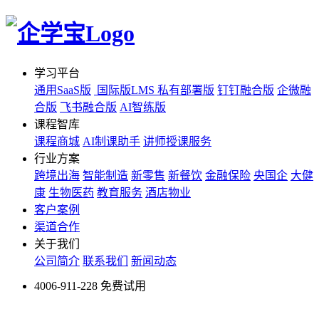
学习平台
通用SaaS版
国际版LMS
私有部署版
钉钉融合版
企微融
合版
飞书融合版
AI智练版
课程智库
课程商城
AI制课助手
讲师授课服务
行业方案
跨境出海
智能制造
新零售
新餐饮
金融保险
央国企
大健
康
生物医药
教育服务
酒店物业
客户案例
渠道合作
关于我们
公司简介
联系我们
新闻动态
4006-911-228
免费试用