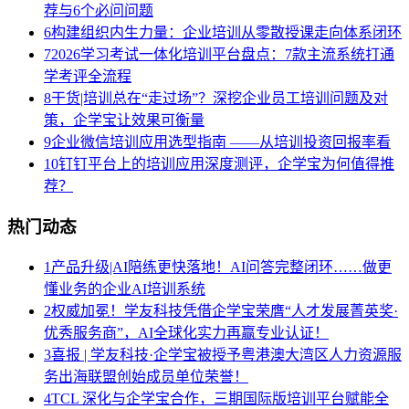
荐与6个必问问题
6
构建组织内生力量：企业培训从零散授课走向体系闭环
7
2026学习考试一体化培训平台盘点：7款主流系统打通
学考评全流程
8
干货|培训总在“走过场”？深挖企业员工培训问题及对
策，企学宝让效果可衡量
9
企业微信培训应用选型指南 ——从培训投资回报率看
10
钉钉平台上的培训应用深度测评，企学宝为何值得推
荐？
热门动态
1
产品升级|AI陪练更快落地！AI问答完整闭环……做更
懂业务的企业AI培训系统
2
权威加冕！学友科技凭借企学宝荣膺“人才发展菁英奖·
优秀服务商”，AI全球化实力再赢专业认证！
3
喜报 | 学友科技·企学宝被授予粤港澳大湾区人力资源服
务出海联盟创始成员单位荣誉！
4
TCL 深化与企学宝合作，三期国际版培训平台赋能全