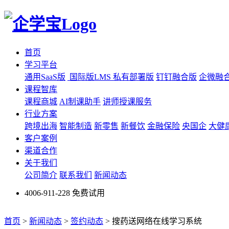
首页
学习平台
通用SaaS版
国际版LMS
私有部署版
钉钉融合版
企微融
课程智库
课程商城
AI制课助手
讲师授课服务
行业方案
跨境出海
智能制造
新零售
新餐饮
金融保险
央国企
大健
客户案例
渠道合作
关于我们
公司简介
联系我们
新闻动态
4006-911-228
免费试用
首页
>
新闻动态
>
签约动态
>
搜药送网络在线学习系统