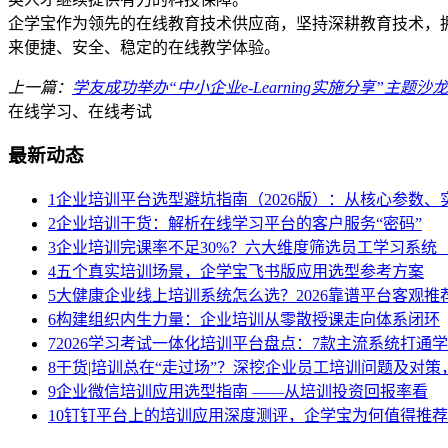
企学宝作为领先的在线教育技术供应商，坚持深耕教育技术，
来便捷、安全、稳定的在线教学体验。
上一篇：
学友成功举办“中小企业e-Learning实施分享”主题沙龙
在线学习、在线考试
最新动态
1
企业培训平台选型避坑指南（2026版）：从核心参数
2
企业培训干货：解析在线学习平台的客户服务“密码”
3
企业培训完课率不足30%？六大维度筛选员工学习系统（
4
五个真实培训场景，企学宝飞书版应用选型参考方案
5
大健康企业线上培训系统怎么选？2026靠谱平台客观推
6
构建组织内生力量：企业培训从零散授课走向体系闭环
7
2026学习考试一体化培训平台盘点：7款主流系统打通
8
干货|培训总在“走过场”？深挖企业员工培训问题及对
9
企业微信培训应用选型指南 ——从培训投资回报率看
10
钉钉平台上的培训应用深度测评，企学宝为何值得推荐