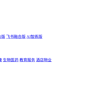
合版
飞书融合版
AI智练版
康
生物医药
教育服务
酒店物业