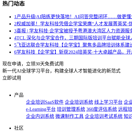
热门动态
1
产品升级|AI陪练更快落地！AI问答完整闭环……做更懂
2
权威加冕！学友科技凭借企学宝荣膺“人才发展菁英奖·优
3
喜报 | 学友科技·企学宝被授予粤港澳大湾区人力资源
4
TCL 深化与企学宝合作，三期国际版培训平台赋能全球
5
飞亚达联合学友科技【企学宝】聚焦多品牌培训体系建
6
学友科技【企学宝】斩获2024培英奖·十大卓越产品，
现在申请，立领30天免费试用
新一代AI全球学习平台，构建全球人才智能进化的新范式
立即试用
产品
企业培训SaaS软件
企业培训系统
线上学习平台
企业
e-Learning平台
培训管理系统
360度评估系统
远程
企业内训系统
微课制作工具
企业培训考试系统
知
社区