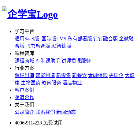
学习平台
通用SaaS版
国际版LMS
私有部署版
钉钉融合版
企微融
合版
飞书融合版
AI智练版
课程智库
课程商城
AI制课助手
讲师授课服务
行业方案
跨境出海
智能制造
新零售
新餐饮
金融保险
央国企
大健
康
生物医药
教育服务
酒店物业
客户案例
渠道合作
关于我们
公司简介
联系我们
新闻动态
4006-911-228
免费试用