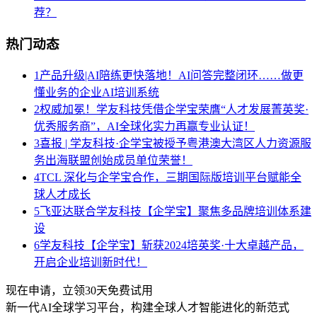
荐？
热门动态
1
产品升级|AI陪练更快落地！AI问答完整闭环……做更
懂业务的企业AI培训系统
2
权威加冕！学友科技凭借企学宝荣膺“人才发展菁英奖·
优秀服务商”，AI全球化实力再赢专业认证！
3
喜报 | 学友科技·企学宝被授予粤港澳大湾区人力资源服
务出海联盟创始成员单位荣誉！
4
TCL 深化与企学宝合作，三期国际版培训平台赋能全
球人才成长
5
飞亚达联合学友科技【企学宝】聚焦多品牌培训体系建
设
6
学友科技【企学宝】斩获2024培英奖·十大卓越产品，
开启企业培训新时代！
现在申请，立领30天免费试用
新一代AI全球学习平台，构建全球人才智能进化的新范式