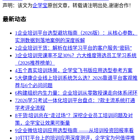
声明：该文为
企学宝
原创文章，转载请注明出处,谢谢合作！
最新动态
1
企业培训平台选型避坑指南（2026版）：从核心参数、
实测数据到落地案例的深度拆解
2
企业培训干货：解析在线学习平台的客户服务“密码”
3
企业培训完课率不足30%？六大维度筛选员工学习系统
（2026推荐榜单）
4
五个真实培训场景，企学宝飞书版应用选型参考方案
5
大健康企业线上培训系统怎么选？2026靠谱平台客观推
荐与6个必问问题
6
构建组织内生力量：企业培训从零散授课走向体系闭环
7
2026学习考试一体化培训平台盘点：7款主流系统打通
学考评全流程
8
干货|培训总在“走过场”？深挖企业员工培训问题及对
策，企学宝让效果可衡量
9
企业微信培训应用选型指南 ——从培训投资回报率看
10
钉钉平台上的培训应用深度测评，企学宝为何值得推