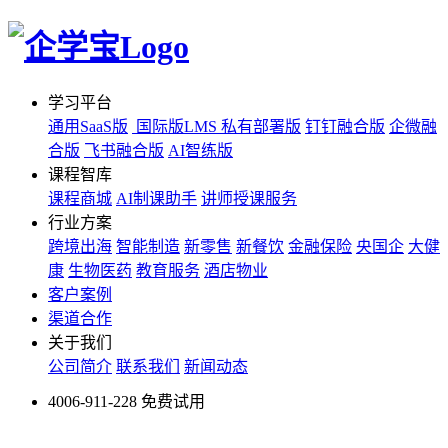
学习平台
通用SaaS版
国际版LMS
私有部署版
钉钉融合版
企微融
合版
飞书融合版
AI智练版
课程智库
课程商城
AI制课助手
讲师授课服务
行业方案
跨境出海
智能制造
新零售
新餐饮
金融保险
央国企
大健
康
生物医药
教育服务
酒店物业
客户案例
渠道合作
关于我们
公司简介
联系我们
新闻动态
4006-911-228
免费试用