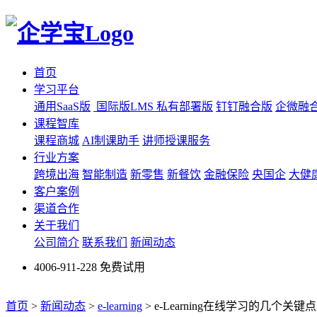
首页
学习平台
通用SaaS版
国际版LMS
私有部署版
钉钉融合版
企微融
课程智库
课程商城
AI制课助手
讲师授课服务
行业方案
跨境出海
智能制造
新零售
新餐饮
金融保险
央国企
大健
客户案例
渠道合作
关于我们
公司简介
联系我们
新闻动态
4006-911-228
免费试用
首页
>
新闻动态
>
e-learning
>
e-Learning在线学习的几个