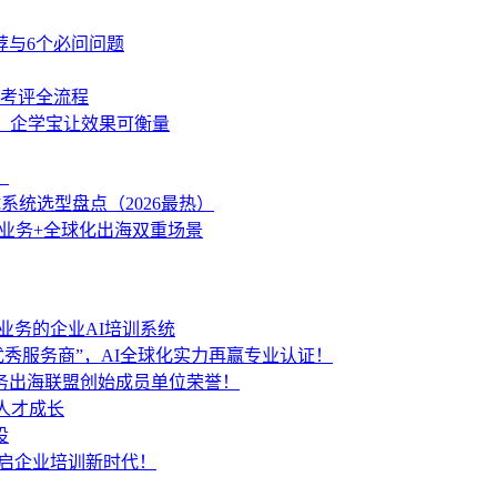
荐与6个必问问题
学考评全流程
策，企学宝让效果可衡量
？
统选型盘点（2026最热）
内业务+全球化出海双重场景
业务的企业AI培训系统
秀服务商”，AI全球化实力再赢专业认证！
服务出海联盟创始成员单位荣誉！
人才成长
设
开启企业培训新时代！