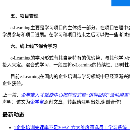
五、
项目管理
e-Learning主要是学习项目的主体或一部分。
在项目
管理中
学员参与和项目进展。
在学习和项目结束之后可以做一些
考试
六、线上线下
混合
学习
e-Learning的学习形式有其自身特有的优劣势，与
投入来定。混合式学习，
一般
是将
e-Learning的持续
目前
e-Learning在
国内的企业
培训与学习领域中已经
逐渐兴
企业获益。
上一篇：
企学宝人才赋能中心揭牌仪式暨“讲师回家”活动隆重
声明：该文为
企学宝
原创文章，转载请注明出处,谢谢合作！
最新动态
1
企业培训完课率不足30%？六大维度筛选员工学习系统（