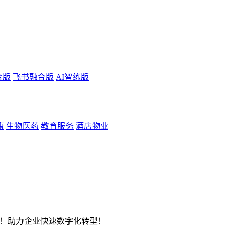
合版
飞书融合版
AI智练版
康
生物医药
教育服务
酒店物业
关键点！助力企业快速数字化转型！