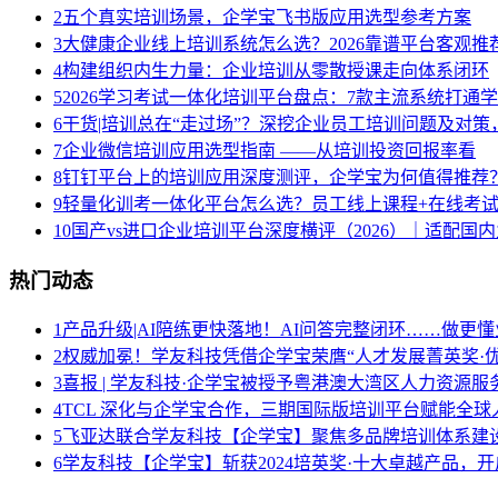
2
五个真实培训场景，企学宝飞书版应用选型参考方案
3
大健康企业线上培训系统怎么选？2026靠谱平台客观推
4
构建组织内生力量：企业培训从零散授课走向体系闭环
5
2026学习考试一体化培训平台盘点：7款主流系统打通
6
干货|培训总在“走过场”？深挖企业员工培训问题及对
7
企业微信培训应用选型指南 ——从培训投资回报率看
8
钉钉平台上的培训应用深度测评，企学宝为何值得推荐
9
轻量化训考一体化平台怎么选？员工线上课程+在线考试系
10
国产vs进口企业培训平台深度横评（2026）｜适配国
热门动态
1
产品升级|AI陪练更快落地！AI问答完整闭环……做更懂
2
权威加冕！学友科技凭借企学宝荣膺“人才发展菁英奖·优
3
喜报 | 学友科技·企学宝被授予粤港澳大湾区人力资源
4
TCL 深化与企学宝合作，三期国际版培训平台赋能全球
5
飞亚达联合学友科技【企学宝】聚焦多品牌培训体系建
6
学友科技【企学宝】斩获2024培英奖·十大卓越产品，