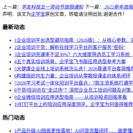
上一篇：
学友科技五一劳动节放假通知
下一篇：
2022新年放
声明：该文为
企学宝
原创文章，转载请注明出处,谢谢合作！
最新动态
1
企业培训平台选型避坑指南（2026版）：从核心参数
2
企业培训干货：解析在线学习平台的客户服务“密码”
3
企业培训完课率不足30%？六大维度筛选员工学习系统（
4
五个真实培训场景，企学宝飞书版应用选型参考方案
5
大健康企业线上培训系统怎么选？2026靠谱平台客观推
6
构建组织内生力量：企业培训从零散授课走向体系闭环
7
2026学习考试一体化培训平台盘点：7款主流系统打通
8
干货|培训总在“走过场”？深挖企业员工培训问题及对
9
企业微信培训应用选型指南 ——从培训投资回报率看
10
钉钉平台上的培训应用深度测评，企学宝为何值得推荐
热门动态
1
产品升级|AI陪练更快落地！AI问答完整闭环……做更懂