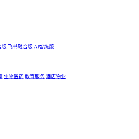
合版
飞书融合版
AI智练版
康
生物医药
教育服务
酒店物业