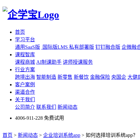
首页
学习平台
通用SaaS版
国际版LMS
私有部署版
钉钉融合版
企微融
课程智库
课程商城
AI制课助手
讲师授课服务
行业方案
跨境出海
智能制造
新零售
新餐饮
金融保险
央国企
大健
客户案例
渠道合作
关于我们
公司简介
联系我们
新闻动态
4006-911-228
免费试用
首页
>
新闻动态
>
企业培训系统app
>
如何选择培训系统app？