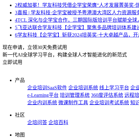
2
权威加冕！学友科技凭借企学宝荣膺“人才发展菁英奖·优
3
喜报 | 学友科技·企学宝被授予粤港澳大湾区人力资源
4
TCL 深化与企学宝合作，三期国际版培训平台赋能全球
5
飞亚达联合学友科技【企学宝】聚焦多品牌培训体系建
6
学友科技【企学宝】斩获2024培英奖·十大卓越产品，
现在申请，立领30天免费试用
新一代AI全球学习平台，构建全球人才智能进化的新范式
立即试用
产品
企业培训SaaS软件
企业培训系统
线上学习平台
企业
e-Learning平台
培训管理系统
360度评估系统
远程
企业内训系统
微课制作工具
企业培训考试系统
知
社区
企培问答
企培百科
地图