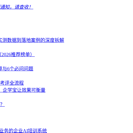
假通知，请查收！
、实测数据到落地案例的深度拆解
2026推荐榜单）
荐与6个必问问题
学考评全流程
策，企学宝让效果可衡量
？
业务的企业AI培训系统