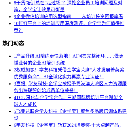
8
干货|培训总在“走过场”？深挖企业员工培训问题及对
策，企学宝让效果可衡量
9
企业微信培训应用选型指南 ——从培训投资回报率看
10
钉钉平台上的培训应用深度测评，企学宝为何值得推
荐？
热门动态
1
产品升级|AI陪练更快落地！AI问答完整闭环……做更
懂业务的企业AI培训系统
2
权威加冕！学友科技凭借企学宝荣膺“人才发展菁英奖·
优秀服务商”，AI全球化实力再赢专业认证！
3
喜报 | 学友科技·企学宝被授予粤港澳大湾区人力资源服
务出海联盟创始成员单位荣誉！
4
TCL 深化与企学宝合作，三期国际版培训平台赋能全
球人才成长
5
飞亚达联合学友科技【企学宝】聚焦多品牌培训体系建
设
6
学友科技【企学宝】斩获2024培英奖·十大卓越产品，