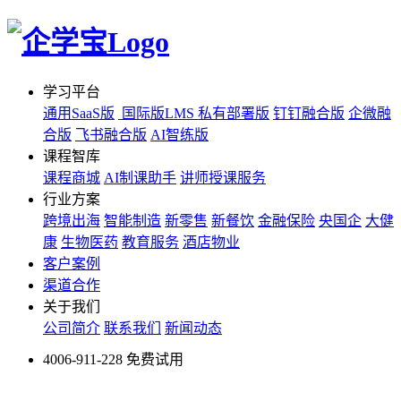
学习平台
通用SaaS版
国际版LMS
私有部署版
钉钉融合版
企微融
合版
飞书融合版
AI智练版
课程智库
课程商城
AI制课助手
讲师授课服务
行业方案
跨境出海
智能制造
新零售
新餐饮
金融保险
央国企
大健
康
生物医药
教育服务
酒店物业
客户案例
渠道合作
关于我们
公司简介
联系我们
新闻动态
4006-911-228
免费试用