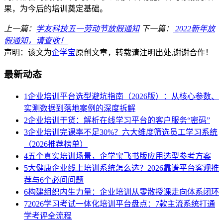
果，为今后的培训奠定基础。
上一篇：
学友科技五一劳动节放假通知
下一篇：
2022新年放
假通知，请查收！
声明：该文为
企学宝
原创文章，转载请注明出处,谢谢合作！
最新动态
1
企业培训平台选型避坑指南（2026版）：从核心参数、
实测数据到落地案例的深度拆解
2
企业培训干货：解析在线学习平台的客户服务“密码”
3
企业培训完课率不足30%？六大维度筛选员工学习系统
（2026推荐榜单）
4
五个真实培训场景，企学宝飞书版应用选型参考方案
5
大健康企业线上培训系统怎么选？2026靠谱平台客观推
荐与6个必问问题
6
构建组织内生力量：企业培训从零散授课走向体系闭环
7
2026学习考试一体化培训平台盘点：7款主流系统打通
学考评全流程