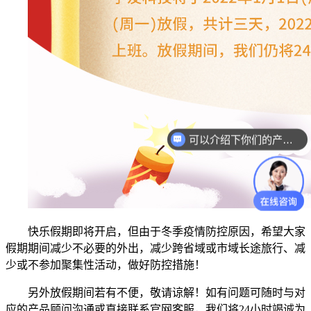
可以介绍下你们的产品么？
快乐假期即将开启
，但由于
冬季疫情防控
原因，希望大家
假期期间减少不必要的外出，减少跨省域或市域长途旅行、减
少或不参加聚集性活动
，
做好防控措施！
另外
放假期间
若
有不便，敬请谅解！
如
有问题可随时
与对
应的产品顾问
沟通
或直接联系官网客服
，我们将24小时竭诚为