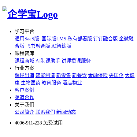
学习平台
通用SaaS版
国际版LMS
私有部署版
钉钉融合版
企微融
合版
飞书融合版
AI智练版
课程智库
课程商城
AI制课助手
讲师授课服务
行业方案
跨境出海
智能制造
新零售
新餐饮
金融保险
央国企
大健
康
生物医药
教育服务
酒店物业
客户案例
渠道合作
关于我们
公司简介
联系我们
新闻动态
4006-911-228
免费试用