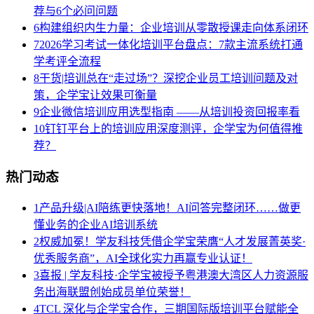
荐与6个必问问题
6
构建组织内生力量：企业培训从零散授课走向体系闭环
7
2026学习考试一体化培训平台盘点：7款主流系统打通
学考评全流程
8
干货|培训总在“走过场”？深挖企业员工培训问题及对
策，企学宝让效果可衡量
9
企业微信培训应用选型指南 ——从培训投资回报率看
10
钉钉平台上的培训应用深度测评，企学宝为何值得推
荐？
热门动态
1
产品升级|AI陪练更快落地！AI问答完整闭环……做更
懂业务的企业AI培训系统
2
权威加冕！学友科技凭借企学宝荣膺“人才发展菁英奖·
优秀服务商”，AI全球化实力再赢专业认证！
3
喜报 | 学友科技·企学宝被授予粤港澳大湾区人力资源服
务出海联盟创始成员单位荣誉！
4
TCL 深化与企学宝合作，三期国际版培训平台赋能全