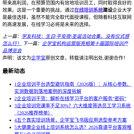
带来高利润，在预算范围内有效地培训员工，同时取得良好的
效果。这是一个重要的挑战，通过
在线培训系统
建设
企业大学
是最佳选择，虽然不能完全取代面授课程，但随着科技互联网
的高速发展，在线学习必将是未来的选择。
上一篇：
学友科技：生日|平安夜|圣诞活动合集，没有仪式感
怎么行！
下一篇：
企学宝机构运营版亮相第十届国际培训产
品博览会
声明：该文为
企学宝
原创文章，转载请注明出处,谢谢合作！
最新动态
1
企业培训平台选型避坑指南（2026版）：从核心参数、
实测数据到落地案例的深度拆解
2
企业培训干货：解析在线学习平台的客户服务“密码”
3
企业培训完课率不足30%？六大维度筛选员工学习系统
（2026推荐榜单）
4
五个真实培训场景，企学宝飞书版应用选型参考方案
5
大健康企业线上培训系统怎么选？2026靠谱平台客观推