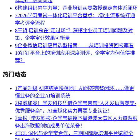
荐与6个必问问题
6
构建组织内生力量：企业培训从零散授课走向体系闭环
7
2026学习考试一体化培训平台盘点：7款主流系统打通
学考评全流程
8
干货|培训总在“走过场”？深挖企业员工培训问题及对
策，企学宝让效果可衡量
9
企业微信培训应用选型指南 ——从培训投资回报率看
10
钉钉平台上的培训应用深度测评，企学宝为何值得推
荐？
热门动态
1
产品升级|AI陪练更快落地！AI问答完整闭环……做更
懂业务的企业AI培训系统
2
权威加冕！学友科技凭借企学宝荣膺“人才发展菁英奖·
优秀服务商”，AI全球化实力再赢专业认证！
3
喜报 | 学友科技·企学宝被授予粤港澳大湾区人力资源服
务出海联盟创始成员单位荣誉！
4
TCL 深化与企学宝合作，三期国际版培训平台赋能全