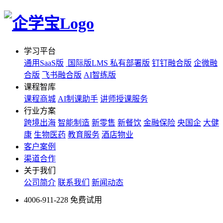
学习平台
通用SaaS版
国际版LMS
私有部署版
钉钉融合版
企微融
合版
飞书融合版
AI智练版
课程智库
课程商城
AI制课助手
讲师授课服务
行业方案
跨境出海
智能制造
新零售
新餐饮
金融保险
央国企
大健
康
生物医药
教育服务
酒店物业
客户案例
渠道合作
关于我们
公司简介
联系我们
新闻动态
4006-911-228
免费试用