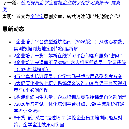
下一篇：
热烈祝贺企学宝喜提企业数字化学习奥斯卡“博奥
奖”
声明：该文为
企学宝
原创文章，转载请注明出处,谢谢合作！
最新动态
1
企业培训平台选型避坑指南（2026版）：从核心参数、
实测数据到落地案例的深度拆解
2
企业培训干货：解析在线学习平台的客户服务“密码”
3
企业培训完课率不足30%？六大维度筛选员工学习系统
（2026推荐榜单）
4
五个真实培训场景，企学宝飞书版应用选型参考方案
5
大健康企业线上培训系统怎么选？2026靠谱平台客观推
荐与6个必问问题
6
构建组织内生力量：企业培训从零散授课走向体系闭环
7
2026学习考试一体化培训平台盘点：7款主流系统打通
学考评全流程
8
干货|培训总在“走过场”？深挖企业员工培训问题及对
策，企学宝让效果可衡量