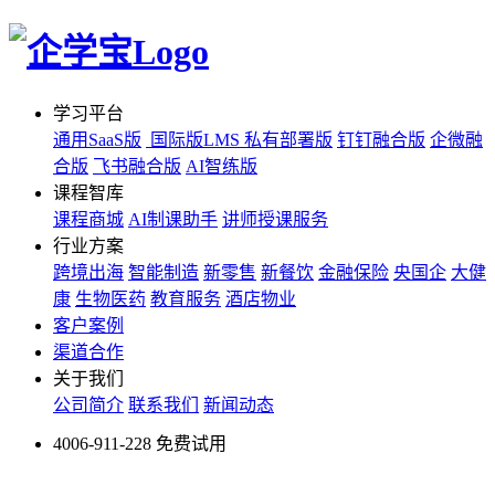
学习平台
通用SaaS版
国际版LMS
私有部署版
钉钉融合版
企微融
合版
飞书融合版
AI智练版
课程智库
课程商城
AI制课助手
讲师授课服务
行业方案
跨境出海
智能制造
新零售
新餐饮
金融保险
央国企
大健
康
生物医药
教育服务
酒店物业
客户案例
渠道合作
关于我们
公司简介
联系我们
新闻动态
4006-911-228
免费试用