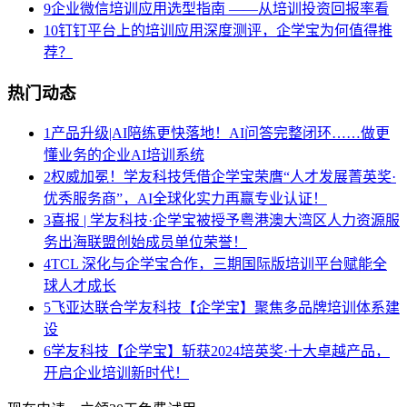
9
企业微信培训应用选型指南 ——从培训投资回报率看
10
钉钉平台上的培训应用深度测评，企学宝为何值得推
荐？
热门动态
1
产品升级|AI陪练更快落地！AI问答完整闭环……做更
懂业务的企业AI培训系统
2
权威加冕！学友科技凭借企学宝荣膺“人才发展菁英奖·
优秀服务商”，AI全球化实力再赢专业认证！
3
喜报 | 学友科技·企学宝被授予粤港澳大湾区人力资源服
务出海联盟创始成员单位荣誉！
4
TCL 深化与企学宝合作，三期国际版培训平台赋能全
球人才成长
5
飞亚达联合学友科技【企学宝】聚焦多品牌培训体系建
设
6
学友科技【企学宝】斩获2024培英奖·十大卓越产品，
开启企业培训新时代！