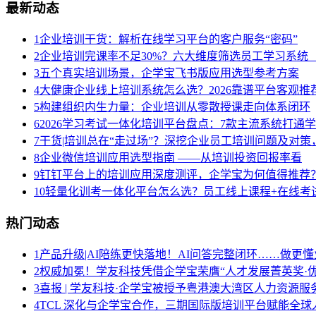
最新动态
1
企业培训干货：解析在线学习平台的客户服务“密码”
2
企业培训完课率不足30%？六大维度筛选员工学习系统（
3
五个真实培训场景，企学宝飞书版应用选型参考方案
4
大健康企业线上培训系统怎么选？2026靠谱平台客观推
5
构建组织内生力量：企业培训从零散授课走向体系闭环
6
2026学习考试一体化培训平台盘点：7款主流系统打通
7
干货|培训总在“走过场”？深挖企业员工培训问题及对
8
企业微信培训应用选型指南 ——从培训投资回报率看
9
钉钉平台上的培训应用深度测评，企学宝为何值得推荐
10
轻量化训考一体化平台怎么选？员工线上课程+在线考试
热门动态
1
产品升级|AI陪练更快落地！AI问答完整闭环……做更懂
2
权威加冕！学友科技凭借企学宝荣膺“人才发展菁英奖·优
3
喜报 | 学友科技·企学宝被授予粤港澳大湾区人力资源
4
TCL 深化与企学宝合作，三期国际版培训平台赋能全球