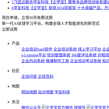
5
飞亚达联合学友科技【企学宝】聚焦多品牌培训体系建
6
学友科技【企学宝】斩获2024培英奖·十大卓越产品，
现在申请，立领30天免费试用
新一代AI全球学习平台，构建全球人才智能进化的新范式
立即试用
产品
企业培训SaaS软件
企业培训系统
线上学习平台
企业
e-Learning平台
培训管理系统
360度评估系统
远程
企业内训系统
微课制作工具
企业培训考试系统
知
社区
企培问答
企培百科
地图
网站地图
站点地图
学友科技
关注
微信公众号
视频号