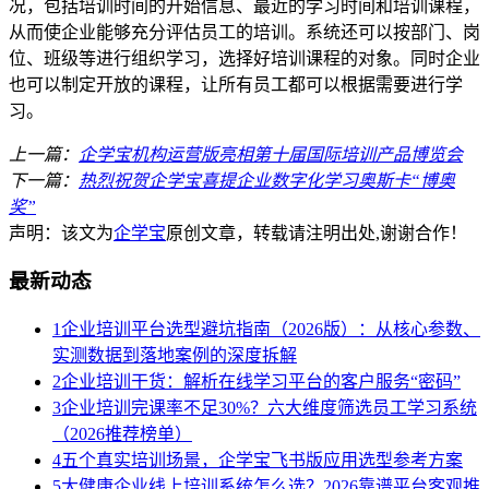
况，包括培训时间
的开始信息、最近的学习时间和培训课程，
从而使企业能够充分评估员工的培训。系统还可以按部门、岗
位、班级等进行组织学习，选择好培训课程的对象。同时企业
也可以制定开放的课程，让所有员工都可以根据需要进行学
习。
上一篇：
企学宝机构运营版亮相第十届国际培训产品博览会
下一篇：
热烈祝贺企学宝喜提企业数字化学习奥斯卡“博奥
奖”
声明：该文为
企学宝
原创文章，转载请注明出处,谢谢合作！
最新动态
1
企业培训平台选型避坑指南（2026版）：从核心参数、
实测数据到落地案例的深度拆解
2
企业培训干货：解析在线学习平台的客户服务“密码”
3
企业培训完课率不足30%？六大维度筛选员工学习系统
（2026推荐榜单）
4
五个真实培训场景，企学宝飞书版应用选型参考方案
5
大健康企业线上培训系统怎么选？2026靠谱平台客观推