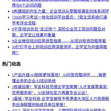
荐与6个必问问题
6
构建组织内生力量：企业培训从零散授课走向体系闭环
7
2026学习考试一体化培训平台盘点：7款主流系统打通
学考评全流程
8
干货|培训总在“走过场”？深挖企业员工培训问题及对
策，企学宝让效果可衡量
9
企业微信培训应用选型指南 ——从培训投资回报率看
10
钉钉平台上的培训应用深度测评，企学宝为何值得推
荐？
热门动态
1
产品升级|AI陪练更快落地！AI问答完整闭环……做更
懂业务的企业AI培训系统
2
权威加冕！学友科技凭借企学宝荣膺“人才发展菁英奖·
优秀服务商”，AI全球化实力再赢专业认证！
3
喜报 | 学友科技·企学宝被授予粤港澳大湾区人力资源服
务出海联盟创始成员单位荣誉！
4
TCL 深化与企学宝合作，三期国际版培训平台赋能全