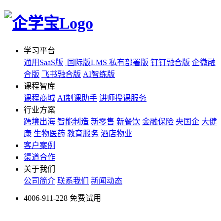
学习平台
通用SaaS版
国际版LMS
私有部署版
钉钉融合版
企微融
合版
飞书融合版
AI智练版
课程智库
课程商城
AI制课助手
讲师授课服务
行业方案
跨境出海
智能制造
新零售
新餐饮
金融保险
央国企
大健
康
生物医药
教育服务
酒店物业
客户案例
渠道合作
关于我们
公司简介
联系我们
新闻动态
4006-911-228
免费试用