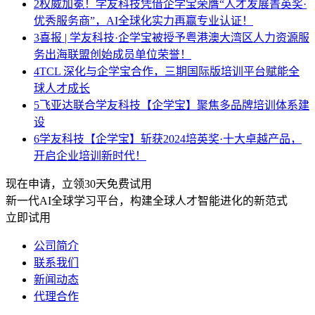
2
权威加冕！学友科技凭借企学宝荣膺“人才发展菁英奖·
优秀服务商”，AI全球化实力再赢专业认证！
3
喜报 | 学友科技·企学宝被授予粤港澳大湾区人力资源服
务出海联盟创始成员单位荣誉！
4
TCL 深化与企学宝合作，三期国际版培训平台赋能全
球人才成长
5
飞亚达联合学友科技【企学宝】聚焦多品牌培训体系建
设
6
学友科技【企学宝】斩获2024培英奖·十大卓越产品，
开启企业培训新时代！
现在申请，立领30天免费试用
新一代AI全球学习平台，构建全球人才智能进化的新范式
立即试用
公司简介
联系我们
新闻动态
代理合作