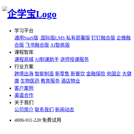
学习平台
通用SaaS版
国际版LMS
私有部署版
钉钉融合版
企微融
合版
飞书融合版
AI智练版
课程智库
课程商城
AI制课助手
讲师授课服务
行业方案
跨境出海
智能制造
新零售
新餐饮
金融保险
央国企
大健
康
生物医药
教育服务
酒店物业
客户案例
渠道合作
关于我们
公司简介
联系我们
新闻动态
4006-911-228
免费试用