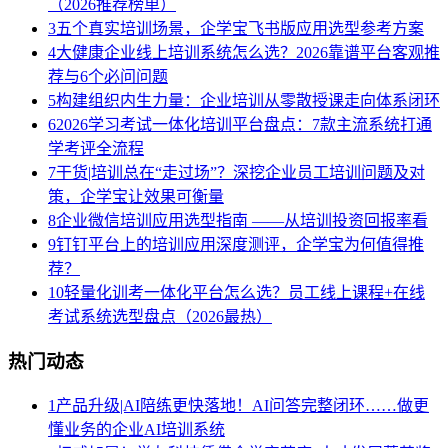
（2026推荐榜单）
3
五个真实培训场景，企学宝飞书版应用选型参考方案
4
大健康企业线上培训系统怎么选？2026靠谱平台客观推
荐与6个必问问题
5
构建组织内生力量：企业培训从零散授课走向体系闭环
6
2026学习考试一体化培训平台盘点：7款主流系统打通
学考评全流程
7
干货|培训总在“走过场”？深挖企业员工培训问题及对
策，企学宝让效果可衡量
8
企业微信培训应用选型指南 ——从培训投资回报率看
9
钉钉平台上的培训应用深度测评，企学宝为何值得推
荐？
10
轻量化训考一体化平台怎么选？员工线上课程+在线
考试系统选型盘点（2026最热）
热门动态
1
产品升级|AI陪练更快落地！AI问答完整闭环……做更
懂业务的企业AI培训系统