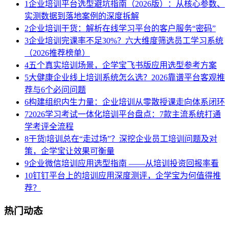
1
企业培训平台选型避坑指南（2026版）：从核心参数、
实测数据到落地案例的深度拆解
2
企业培训干货：解析在线学习平台的客户服务“密码”
3
企业培训完课率不足30%？六大维度筛选员工学习系统
（2026推荐榜单）
4
五个真实培训场景，企学宝飞书版应用选型参考方案
5
大健康企业线上培训系统怎么选？2026靠谱平台客观推
荐与6个必问问题
6
构建组织内生力量：企业培训从零散授课走向体系闭环
7
2026学习考试一体化培训平台盘点：7款主流系统打通
学考评全流程
8
干货|培训总在“走过场”？深挖企业员工培训问题及对
策，企学宝让效果可衡量
9
企业微信培训应用选型指南 ——从培训投资回报率看
10
钉钉平台上的培训应用深度测评，企学宝为何值得推
荐？
热门动态