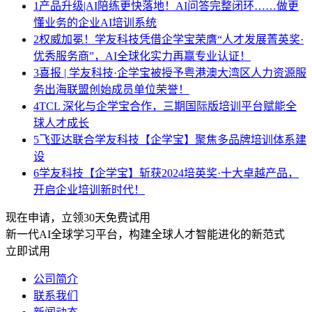
1
产品升级|AI陪练更快落地！AI问答完整闭环……做更
懂业务的企业AI培训系统
2
权威加冕！学友科技凭借企学宝荣膺“人才发展菁英奖·
优秀服务商”，AI全球化实力再赢专业认证！
3
喜报 | 学友科技·企学宝被授予粤港澳大湾区人力资源服
务出海联盟创始成员单位荣誉！
4
TCL 深化与企学宝合作，三期国际版培训平台赋能全
球人才成长
5
飞亚达联合学友科技【企学宝】聚焦多品牌培训体系建
设
6
学友科技【企学宝】斩获2024培英奖·十大卓越产品，
开启企业培训新时代！
现在申请，立领30天免费试用
新一代AI全球学习平台，构建全球人才智能进化的新范式
立即试用
公司简介
联系我们