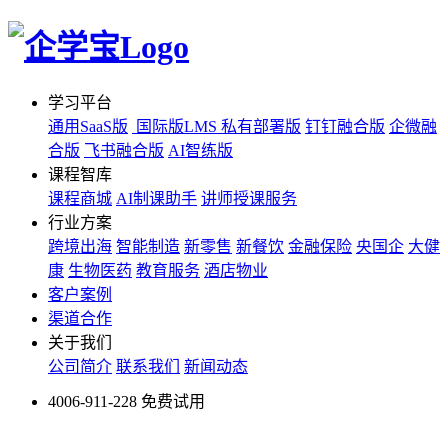
学习平台
通用SaaS版
国际版LMS
私有部署版
钉钉融合版
企微融
合版
飞书融合版
AI智练版
课程智库
课程商城
AI制课助手
讲师授课服务
行业方案
跨境出海
智能制造
新零售
新餐饮
金融保险
央国企
大健
康
生物医药
教育服务
酒店物业
客户案例
渠道合作
关于我们
公司简介
联系我们
新闻动态
4006-911-228
免费试用