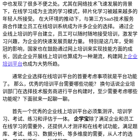
中也发现了很多不便之处。尤其在网络技术飞速发展的背景
下，
在线学习
成为主流的学习模式，碎片化学习被越来越多的
年轻人所接受。
在大环境的推动下，与第三方
SaaS技术服务
商合作建立员工
在线培训系统
成为许多企业的选择。
通过企
业线上培训的平台建立，员工可以随时随地接受培训，激发学
习兴趣，为企业的快速发展贡献力量。
特别是这几年，受新
冠的影响，国家也在鼓励通过网上培训来实现技能方面的成
长，因此企业开展线上培训也算成为一种潮流，构建网上
企业
培训平台
也成为大势所趋。
通常
企业选择在线培训平台的首要考虑事项就是平台
功能
了
。
那么，优秀的培训平台需要哪些功能？
换句话说企业培
训部门在选择技术服务商进行平台构建时，至少需要考虑哪些
功能呢？下面就来一起聊一聊。
首先一个优秀的企业线上培训平台必须集测评、培训学
习、考试、练习和评估于一体。
企学宝
除了满足企业和员工
在线学习的需要外，还提供人才测评和在线考试功能，满足题
库、考试、练习、数据分析、等多维度的需要，从人才的选