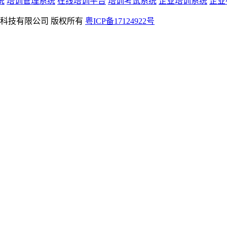
统
培训管理系统
在线培训平台
培训考试系统
企业培训系统
企业
rved 深圳学友科技有限公司 版权所有
粤ICP备17124922号