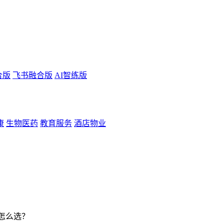
合版
飞书融合版
AI智练版
康
生物医药
教育服务
酒店物业
怎么选？