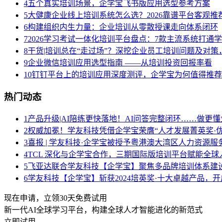
4
五个真实培训场景，企学宝飞书版应用选型参考方案
5
大健康企业线上培训系统怎么选？2026靠谱平台客观推
6
构建组织内生力量：企业培训从零散授课走向体系闭环
7
2026学习考试一体化培训平台盘点：7款主流系统打通
8
干货|培训总在“走过场”？深挖企业员工培训问题及对
9
企业微信培训应用选型指南 ——从培训投资回报率看
10
钉钉平台上的培训应用深度测评，企学宝为何值得推荐
热门动态
1
产品升级|AI陪练更快落地！AI问答完整闭环……做更懂
2
权威加冕！学友科技凭借企学宝荣膺“人才发展菁英奖·优
3
喜报 | 学友科技·企学宝被授予粤港澳大湾区人力资源
4
TCL 深化与企学宝合作，三期国际版培训平台赋能全球
5
飞亚达联合学友科技【企学宝】聚焦多品牌培训体系建
6
学友科技【企学宝】斩获2024培英奖·十大卓越产品，
现在申请，立领30天免费试用
新一代AI全球学习平台，构建全球人才智能进化的新范式
立即试用