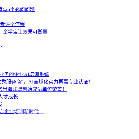
荐与6个必问问题
学考评全流程
策，企学宝让效果可衡量
？
业务的企业AI培训系统
秀服务商”，AI全球化实力再赢专业认证！
服务出海联盟创始成员单位荣誉！
人才成长
设
开启企业培训新时代！