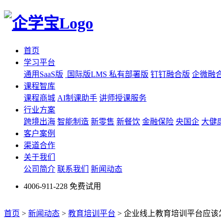
首页
学习平台
通用SaaS版
国际版LMS
私有部署版
钉钉融合版
企微融
课程智库
课程商城
AI制课助手
讲师授课服务
行业方案
跨境出海
智能制造
新零售
新餐饮
金融保险
央国企
大健
客户案例
渠道合作
关于我们
公司简介
联系我们
新闻动态
4006-911-228
免费试用
首页
>
新闻动态
>
教育培训平台
>
企业线上教育培训平台应该