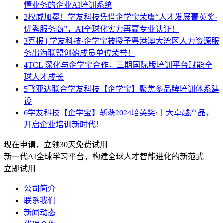
懂业务的企业AI培训系统
2
权威加冕！学友科技凭借企学宝荣膺“人才发展菁英奖·
优秀服务商”，AI全球化实力再赢专业认证！
3
喜报 | 学友科技·企学宝被授予粤港澳大湾区人力资源服
务出海联盟创始成员单位荣誉！
4
TCL 深化与企学宝合作，三期国际版培训平台赋能全
球人才成长
5
飞亚达联合学友科技【企学宝】聚焦多品牌培训体系建
设
6
学友科技【企学宝】斩获2024培英奖·十大卓越产品，
开启企业培训新时代！
现在申请，立领30天免费试用
新一代AI全球学习平台，构建全球人才智能进化的新范式
立即试用
公司简介
联系我们
新闻动态