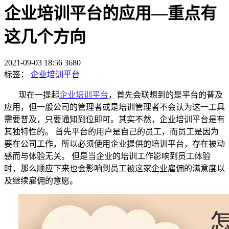
企业培训平台的应用—重点有
这几个方向
2021-09-03 18:56
3680
标签：
企业培训平台
现在一提起
企业培训平台
，
首先
会联想到
的是
平台的普及
应用
，但一般
公司的管理者或是培训管理者不会认为这一工具
需要普及，
只要通知到位即可
。
其实不然，
企业培训平台
是
有
其
独特性的
。
首先平台的
用户是自己的员工，
而
员工
是因为
要在公司工作，
所以
必须使用企业
提供
的培训平台，
存在被动
感
而与体验无关。
但是
当
企业
的
培训
工作
影响
到
员工体验
时
，
那么顺应下来也会
影响
到员工
被这家企业雇佣的满意度
以
及
继续雇佣的意愿。