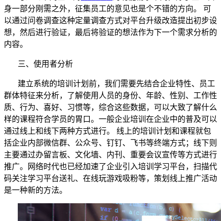
身一部分刚需之外，
征集员工的意见
也是个不错的方向
。
可
以
通过问卷调查
这种
定量调查方式对平台
升级改造提出
初步设
想
，然后
进行验证
，最后
将验证的想法作为下一个需求分析的
内容。
三、使用者
分析
建立系统的培训计划前
，
我们需要先
结合企业特性、
员工
群体特征
来
分析，了解
使用人员
的身份、年龄、性别、工作性
质、行为、喜好、习惯等，综合这些数据，
可以大致
了解什么
样的课程符合
学员
的胃口
。一般
企业培训
在企业中的普及可以
通过
线上
和
线下
两种方式进行。
线上的
培训计划和课程
就
包
括企业内部微信
群
、
公众号
、
钉钉
、
飞书
等
终端
方式
；线下则
主要
通过办留言板、文化墙、内刊、重要会议宣传等方式进行
推广。
网络时代也已经加速了
企业引入
培训
学习平台
，扫描代
码关注学习平台送礼、在线玩游戏吸粉等，策划线上推广活动
是一种新的方法。