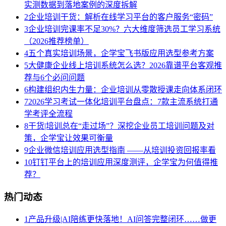
实测数据到落地案例的深度拆解
2
企业培训干货：解析在线学习平台的客户服务“密码”
3
企业培训完课率不足30%？六大维度筛选员工学习系统
（2026推荐榜单）
4
五个真实培训场景，企学宝飞书版应用选型参考方案
5
大健康企业线上培训系统怎么选？2026靠谱平台客观推
荐与6个必问问题
6
构建组织内生力量：企业培训从零散授课走向体系闭环
7
2026学习考试一体化培训平台盘点：7款主流系统打通
学考评全流程
8
干货|培训总在“走过场”？深挖企业员工培训问题及对
策，企学宝让效果可衡量
9
企业微信培训应用选型指南 ——从培训投资回报率看
10
钉钉平台上的培训应用深度测评，企学宝为何值得推
荐？
热门动态
1
产品升级|AI陪练更快落地！AI问答完整闭环……做更