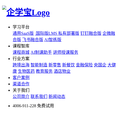
学习平台
通用SaaS版
国际版LMS
私有部署版
钉钉融合版
企微融
合版
飞书融合版
AI智练版
课程智库
课程商城
AI制课助手
讲师授课服务
行业方案
跨境出海
智能制造
新零售
新餐饮
金融保险
央国企
大健
康
生物医药
教育服务
酒店物业
客户案例
渠道合作
关于我们
公司简介
联系我们
新闻动态
4006-911-228
免费试用