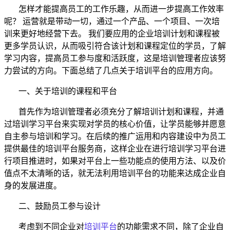
怎样才能
提高
员工
的工作乐趣，
从而进一步
提高工作效率
呢？
运营就是带动一切，通过一个产品、一个项目、一次培
训来更好地经营下去。
我们要
应用
的企业培训计划和课程被
更多学员认识，
从而
吸引符合该计划和课程定位的学员，了解
学习内容，提高
员工
参与度和活跃度，这是
培训管理者
应该努
力尝试的方向。
下面
总结了几点
关于培训平台的应用方向
。
一、
关于培训
的
课程和平台
首先作为
培训管理
者必须充分
了解
培训计划
和
课程
，并通
过
培训学习平台
来实现
对学员的核心价值，
让
学员能够
并愿意
自主参与培训和学习
。
在后续的推广运用和内容建设中为
员工
提供最佳的
培训平台
服务
商，这样
企业
在进行
培训学习平台进
行项目推进时，如果
对
平台上
一些
功能点的使用方法、
以及
价
值点
不太清晰的话
，就无法利用
培训
平台的功能来达成
企业自
身
的
发展进度
。
二、
鼓励
员工参与设计
考虑
到不同企业对
培训
平台
的
功能需求不同
，
除了企业自