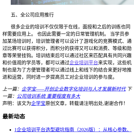
五、
全公司
应用推行
很多企业的培训
不仅
仅
限于在线，
面授
和
之后的
训练也同
样需要
应用上
。
也因此
需要一定的日常
管理
机制。
当
学员参
加某
场
培训时，培训管理者
可以
设计了游戏化的
竞赛模式
、
通
过比赛可以
获得积分
，而积分
的获得
又可以
和消费、等级和
勋
章
等荣誉
挂钩。
培训结束后
可以通过社区来匹配
具有共同兴趣
和价值观的学员等
，都可以通过
企业培训平台
来实现，
这些机
制
也是为了方便管理者
可以通过线上和线下的结合来更好地推
进和运营
，同时进一步提高
员工对企业培训的参与度。
上一篇：
企学宝——开创企业数字化培训与人才发展新时代
下
一篇：
公司培训系统 重要程度有多大
声明：该文为
企学宝
原创文章，转载请注明出处,谢谢合作！
最新动态
1
企业培训平台选型避坑指南（2026版）：从核心参数、