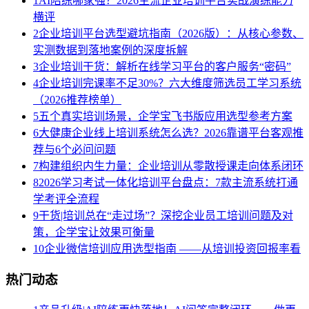
1
AI陪练哪家强？2026主流企业培训平台实战演练能力
横评
2
企业培训平台选型避坑指南（2026版）：从核心参数、
实测数据到落地案例的深度拆解
3
企业培训干货：解析在线学习平台的客户服务“密码”
4
企业培训完课率不足30%？六大维度筛选员工学习系统
（2026推荐榜单）
5
五个真实培训场景，企学宝飞书版应用选型参考方案
6
大健康企业线上培训系统怎么选？2026靠谱平台客观推
荐与6个必问问题
7
构建组织内生力量：企业培训从零散授课走向体系闭环
8
2026学习考试一体化培训平台盘点：7款主流系统打通
学考评全流程
9
干货|培训总在“走过场”？深挖企业员工培训问题及对
策，企学宝让效果可衡量
10
企业微信培训应用选型指南 ——从培训投资回报率看
热门动态