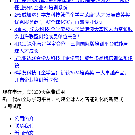
1
产品升级|AI陪练更快落地！AI问答完整闭环……做更
懂业务的企业AI培训系统
2
权威加冕！学友科技凭借企学宝荣膺“人才发展菁英奖·
优秀服务商”，AI全球化实力再赢专业认证！
3
喜报 | 学友科技·企学宝被授予粤港澳大湾区人力资源服
务出海联盟创始成员单位荣誉！
4
TCL 深化与企学宝合作，三期国际版培训平台赋能全
球人才成长
5
飞亚达联合学友科技【企学宝】聚焦多品牌培训体系建
设
6
学友科技【企学宝】斩获2024培英奖·十大卓越产品，
开启企业培训新时代！
现在申请，立领30天免费试用
新一代AI全球学习平台，构建全球人才智能进化的新范式
立即试用
公司简介
联系我们
新闻动态