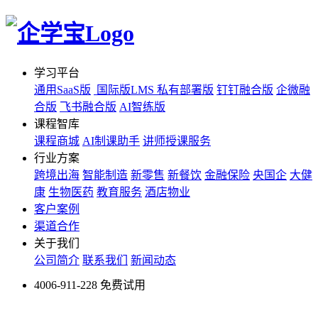
学习平台
通用SaaS版
国际版LMS
私有部署版
钉钉融合版
企微融
合版
飞书融合版
AI智练版
课程智库
课程商城
AI制课助手
讲师授课服务
行业方案
跨境出海
智能制造
新零售
新餐饮
金融保险
央国企
大健
康
生物医药
教育服务
酒店物业
客户案例
渠道合作
关于我们
公司简介
联系我们
新闻动态
4006-911-228
免费试用