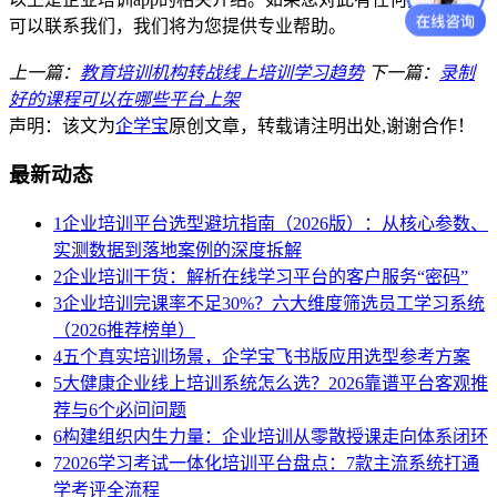
可以联系我们，我们将为您提供专业帮助。
上一篇：
教育培训机构转战线上培训学习趋势
下一篇：
录制
好的课程可以在哪些平台上架
声明：该文为
企学宝
原创文章，转载请注明出处,谢谢合作！
最新动态
1
企业培训平台选型避坑指南（2026版）：从核心参数、
实测数据到落地案例的深度拆解
2
企业培训干货：解析在线学习平台的客户服务“密码”
3
企业培训完课率不足30%？六大维度筛选员工学习系统
（2026推荐榜单）
4
五个真实培训场景，企学宝飞书版应用选型参考方案
5
大健康企业线上培训系统怎么选？2026靠谱平台客观推
荐与6个必问问题
6
构建组织内生力量：企业培训从零散授课走向体系闭环
7
2026学习考试一体化培训平台盘点：7款主流系统打通
学考评全流程