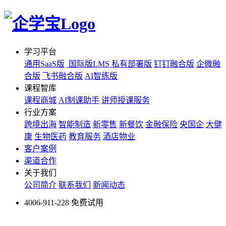
学习平台
通用SaaS版
国际版LMS
私有部署版
钉钉融合版
企微融
合版
飞书融合版
AI智练版
课程智库
课程商城
AI制课助手
讲师授课服务
行业方案
跨境出海
智能制造
新零售
新餐饮
金融保险
央国企
大健
康
生物医药
教育服务
酒店物业
客户案例
渠道合作
关于我们
公司简介
联系我们
新闻动态
4006-911-228
免费试用