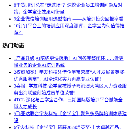
8
干货|培训总在“走过场”？深挖企业员工培训问题及对
策，企学宝让效果可衡量
9
企业微信培训应用选型指南 ——从培训投资回报率看
10
钉钉平台上的培训应用深度测评，企学宝为何值得推
荐？
热门动态
1
产品升级|AI陪练更快落地！AI问答完整闭环……做更
懂业务的企业AI培训系统
2
权威加冕！学友科技凭借企学宝荣膺“人才发展菁英奖·
优秀服务商”，AI全球化实力再赢专业认证！
3
喜报 | 学友科技·企学宝被授予粤港澳大湾区人力资源服
务出海联盟创始成员单位荣誉！
4
TCL 深化与企学宝合作，三期国际版培训平台赋能全
球人才成长
5
飞亚达联合学友科技【企学宝】聚焦多品牌培训体系建
设
6
学友科技【企学宝】斩获2024培英奖·十大卓越产品，