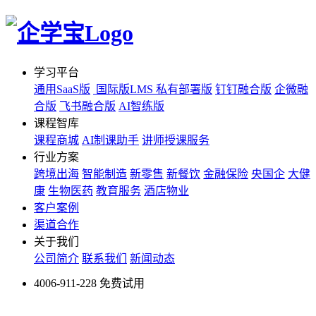
学习平台
通用SaaS版
国际版LMS
私有部署版
钉钉融合版
企微融
合版
飞书融合版
AI智练版
课程智库
课程商城
AI制课助手
讲师授课服务
行业方案
跨境出海
智能制造
新零售
新餐饮
金融保险
央国企
大健
康
生物医药
教育服务
酒店物业
客户案例
渠道合作
关于我们
公司简介
联系我们
新闻动态
4006-911-228
免费试用