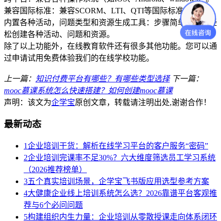
兼容国际标准：兼容SCORM、LTI、QTI等国际标准。
内置各种活动，问题类型和资源生成工具：步骤简单，可以轻
松创建各种活动、问题和资源。
除了以上功能外，在线教育软件还有很多其他功能。您可以通
过申请试用免费体验我们的在线学校功能。
上一篇：
知识付费平台有哪些？有哪些类型选择
下一篇：
mooc慕课系统怎么快速搭建？如何创建mooc慕课
声明：该文为
企学宝
原创文章，转载请注明出处,谢谢合作！
最新动态
1
企业培训干货：解析在线学习平台的客户服务“密码”
2
企业培训完课率不足30%？六大维度筛选员工学习系统
（2026推荐榜单）
3
五个真实培训场景，企学宝飞书版应用选型参考方案
4
大健康企业线上培训系统怎么选？2026靠谱平台客观推
荐与6个必问问题
5
构建组织内生力量：企业培训从零散授课走向体系闭环