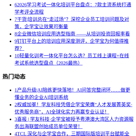
6
2026学习考试一体化培训平台盘点：7款主流系统打通
学考评全流程
7
干货|培训总在“走过场”？深挖企业员工培训问题及对
策，企学宝让效果可衡量
8
企业微信培训应用选型指南 ——从培训投资回报率看
9
钉钉平台上的培训应用深度测评，企学宝为何值得推
荐？
10
轻量化训考一体化平台怎么选？员工线上课程+在线
考试系统选型盘点（2026最热）
热门动态
1
产品升级|AI陪练更快落地！AI问答完整闭环……做更
懂业务的企业AI培训系统
2
权威加冕！学友科技凭借企学宝荣膺“人才发展菁英奖·
优秀服务商”，AI全球化实力再赢专业认证！
3
喜报 | 学友科技·企学宝被授予粤港澳大湾区人力资源服
务出海联盟创始成员单位荣誉！
4
TCL 深化与企学宝合作，三期国际版培训平台赋能全