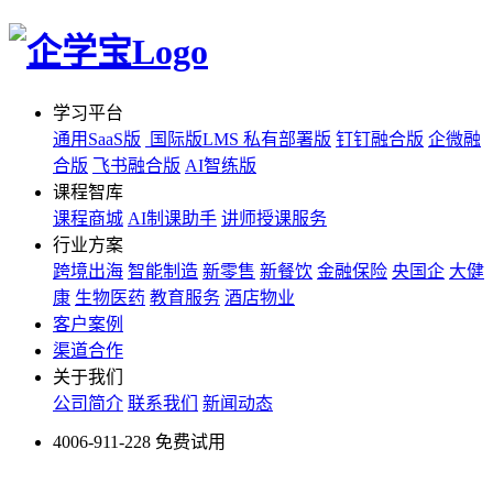
学习平台
通用SaaS版
国际版LMS
私有部署版
钉钉融合版
企微融
合版
飞书融合版
AI智练版
课程智库
课程商城
AI制课助手
讲师授课服务
行业方案
跨境出海
智能制造
新零售
新餐饮
金融保险
央国企
大健
康
生物医药
教育服务
酒店物业
客户案例
渠道合作
关于我们
公司简介
联系我们
新闻动态
4006-911-228
免费试用