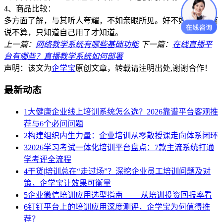
4、商品比较：
多方面了解，与其听人夸耀，不如亲眼所见。好不好，开发商
说不算，只知道自己用了才知道。
上一篇：
网络教学系统有哪些基础功能
下一篇：
在线直播平
台有哪些？直播教学系统如何部署
声明：该文为
企学宝
原创文章，转载请注明出处,谢谢合作！
最新动态
1
大健康企业线上培训系统怎么选？2026靠谱平台客观推
荐与6个必问问题
2
构建组织内生力量：企业培训从零散授课走向体系闭环
3
2026学习考试一体化培训平台盘点：7款主流系统打通
学考评全流程
4
干货|培训总在“走过场”？深挖企业员工培训问题及对
策，企学宝让效果可衡量
5
企业微信培训应用选型指南 ——从培训投资回报率看
6
钉钉平台上的培训应用深度测评，企学宝为何值得推
荐？