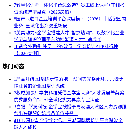
7
轻量化训考一体化平台怎么选？员工线上课程+在线考
试系统选型盘点（2026最热）
8
国产vs进口企业培训平台深度横评（2026）｜适配国内
业务+全球化出海双重场景
9
英集动力×企学宝搭建人才“智慧热网”，以数字化企业
学习与知识管理平台助推能源人才加速成长
10
适合外勤/驻外员工的5款员工学习培训APP排行榜
【2026实测】
热门动态
1
产品升级|AI陪练更快落地！AI问答完整闭环……做更
懂业务的企业AI培训系统
2
权威加冕！学友科技凭借企学宝荣膺“人才发展菁英奖·
优秀服务商”，AI全球化实力再赢专业认证！
3
喜报 | 学友科技·企学宝被授予粤港澳大湾区人力资源服
务出海联盟创始成员单位荣誉！
4
TCL 深化与企学宝合作，三期国际版培训平台赋能全
球人才成长