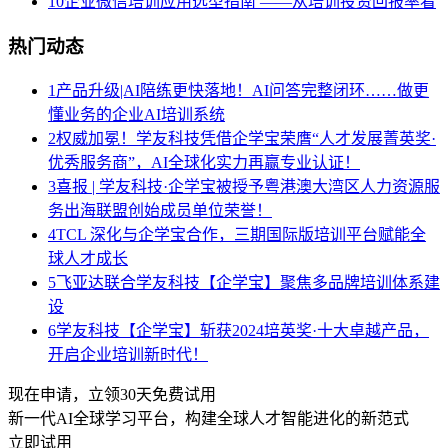
10
企业微信培训应用选型指南 ——从培训投资回报率看
热门动态
1
产品升级|AI陪练更快落地！AI问答完整闭环……做更
懂业务的企业AI培训系统
2
权威加冕！学友科技凭借企学宝荣膺“人才发展菁英奖·
优秀服务商”，AI全球化实力再赢专业认证！
3
喜报 | 学友科技·企学宝被授予粤港澳大湾区人力资源服
务出海联盟创始成员单位荣誉！
4
TCL 深化与企学宝合作，三期国际版培训平台赋能全
球人才成长
5
飞亚达联合学友科技【企学宝】聚焦多品牌培训体系建
设
6
学友科技【企学宝】斩获2024培英奖·十大卓越产品，
开启企业培训新时代！
现在申请，立领30天免费试用
新一代AI全球学习平台，构建全球人才智能进化的新范式
立即试用