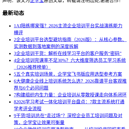
声明：该文为
企学宝
原创文章，转载请注明出处,谢谢合作！
最新动态
1
AI陪练哪家强？2026主流企业培训平台实战演练能力
横评
2
企业培训平台选型避坑指南（2026版）：从核心参数、
实测数据到落地案例的深度拆解
3
企业培训干货：解析在线学习平台的客户服务“密码”
4
企业培训完课率不足30%？六大维度筛选员工学习系统
（2026推荐榜单）
5
五个真实培训场景，企学宝飞书版应用选型参考方案
6
大健康企业线上培训系统怎么选？2026靠谱平台客观推
荐与6个必问问题
7
构建组织内生力量：企业培训从零散授课走向体系闭环
8
2026学习考试一体化培训平台盘点：7款主流系统打通
学考评全流程
9
干货|培训总在“走过场”？深挖企业员工培训问题及对
策，企学宝让效果可衡量