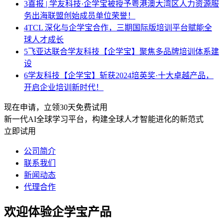
3
喜报 | 学友科技·企学宝被授予粤港澳大湾区人力资源服
务出海联盟创始成员单位荣誉！
4
TCL 深化与企学宝合作，三期国际版培训平台赋能全
球人才成长
5
飞亚达联合学友科技【企学宝】聚焦多品牌培训体系建
设
6
学友科技【企学宝】斩获2024培英奖·十大卓越产品，
开启企业培训新时代！
现在申请，立领30天免费试用
新一代AI全球学习平台，构建全球人才智能进化的新范式
立即试用
公司简介
联系我们
新闻动态
代理合作
欢迎体验企学宝产品