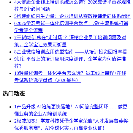
4
大健康企业线上培训系统怎么选？2026靠谱平台客观推
荐与6个必问问题
5
构建组织内生力量：企业培训从零散授课走向体系闭环
6
2026学习考试一体化培训平台盘点：7款主流系统打通
学考评全流程
7
干货|培训总在“走过场”？深挖企业员工培训问题及对
策，企学宝让效果可衡量
8
企业微信培训应用选型指南 ——从培训投资回报率看
9
钉钉平台上的培训应用深度测评，企学宝为何值得推
荐？
10
轻量化训考一体化平台怎么选？员工线上课程+在线
考试系统选型盘点（2026最热）
热门动态
1
产品升级|AI陪练更快落地！AI问答完整闭环……做更
懂业务的企业AI培训系统
2
权威加冕！学友科技凭借企学宝荣膺“人才发展菁英奖·
优秀服务商”，AI全球化实力再赢专业认证！