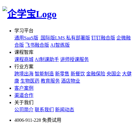
学习平台
通用SaaS版
国际版LMS
私有部署版
钉钉融合版
企微融
合版
飞书融合版
AI智练版
课程智库
课程商城
AI制课助手
讲师授课服务
行业方案
跨境出海
智能制造
新零售
新餐饮
金融保险
央国企
大健
康
生物医药
教育服务
酒店物业
客户案例
渠道合作
关于我们
公司简介
联系我们
新闻动态
4006-911-228
免费试用