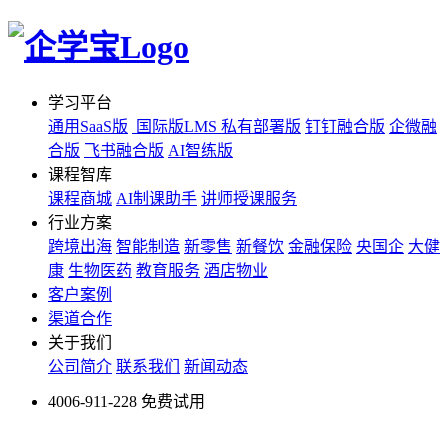
学习平台
通用SaaS版
国际版LMS
私有部署版
钉钉融合版
企微融
合版
飞书融合版
AI智练版
课程智库
课程商城
AI制课助手
讲师授课服务
行业方案
跨境出海
智能制造
新零售
新餐饮
金融保险
央国企
大健
康
生物医药
教育服务
酒店物业
客户案例
渠道合作
关于我们
公司简介
联系我们
新闻动态
4006-911-228
免费试用