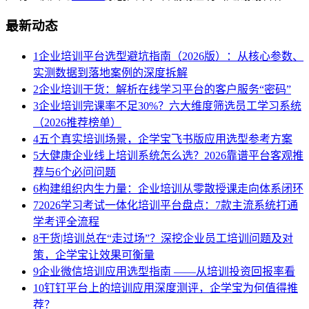
最新动态
1
企业培训平台选型避坑指南（2026版）：从核心参数、
实测数据到落地案例的深度拆解
2
企业培训干货：解析在线学习平台的客户服务“密码”
3
企业培训完课率不足30%？六大维度筛选员工学习系统
（2026推荐榜单）
4
五个真实培训场景，企学宝飞书版应用选型参考方案
5
大健康企业线上培训系统怎么选？2026靠谱平台客观推
荐与6个必问问题
6
构建组织内生力量：企业培训从零散授课走向体系闭环
7
2026学习考试一体化培训平台盘点：7款主流系统打通
学考评全流程
8
干货|培训总在“走过场”？深挖企业员工培训问题及对
策，企学宝让效果可衡量
9
企业微信培训应用选型指南 ——从培训投资回报率看
10
钉钉平台上的培训应用深度测评，企学宝为何值得推
荐？