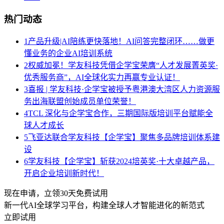
热门动态
1
产品升级|AI陪练更快落地！AI问答完整闭环……做更
懂业务的企业AI培训系统
2
权威加冕！学友科技凭借企学宝荣膺“人才发展菁英奖·
优秀服务商”，AI全球化实力再赢专业认证！
3
喜报 | 学友科技·企学宝被授予粤港澳大湾区人力资源服
务出海联盟创始成员单位荣誉！
4
TCL 深化与企学宝合作，三期国际版培训平台赋能全
球人才成长
5
飞亚达联合学友科技【企学宝】聚焦多品牌培训体系建
设
6
学友科技【企学宝】斩获2024培英奖·十大卓越产品，
开启企业培训新时代！
现在申请，立领30天免费试用
新一代AI全球学习平台，构建全球人才智能进化的新范式
立即试用