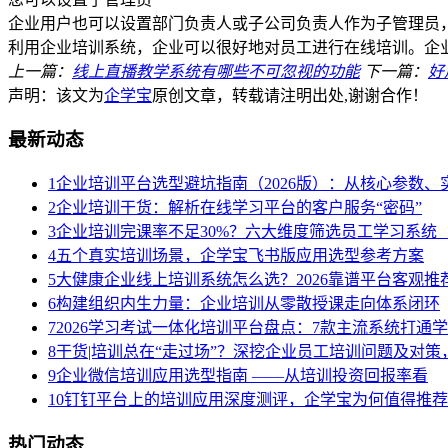
企业用户也可以设置部门负责人或子公司负责人作为子管理员
利用企业培训系统，企业可以很好地对员工进行在线培训。企
上一篇：
线上直播教学系统有哪些不可忽视的功能
下一篇：
好
声明：该文为
企学宝
原创文章，转载请注明出处,谢谢合作！
最新动态
1
企业培训平台选型避坑指南（2026版）：从核心参数
2
企业培训干货：解析在线学习平台的客户服务“密码”
3
企业培训完课率不足30%？六大维度筛选员工学习系统（
4
五个真实培训场景，企学宝飞书版应用选型参考方案
5
大健康企业线上培训系统怎么选？2026靠谱平台客观推
6
构建组织内生力量：企业培训从零散授课走向体系闭环
7
2026学习考试一体化培训平台盘点：7款主流系统打通
8
干货|培训总在“走过场”？深挖企业员工培训问题及对
9
企业微信培训应用选型指南 ——从培训投资回报率看
10
钉钉平台上的培训应用深度测评，企学宝为何值得推荐
热门动态