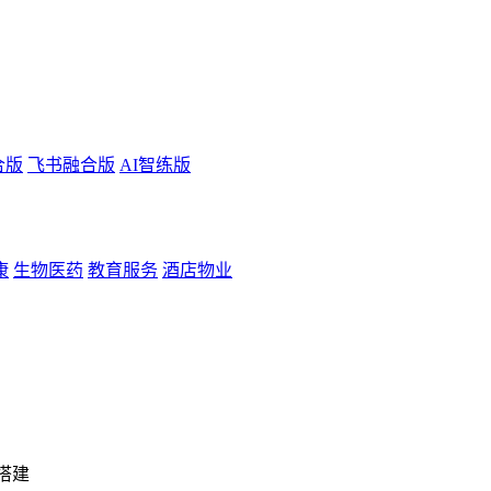
合版
飞书融合版
AI智练版
康
生物医药
教育服务
酒店物业
搭建