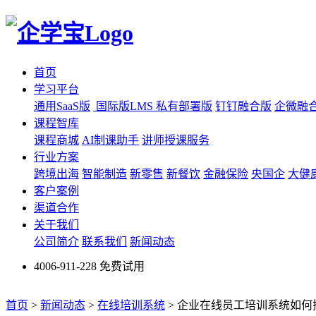
首页
学习平台
通用SaaS版
国际版LMS
私有部署版
钉钉融合版
企微融
课程智库
课程商城
AI制课助手
讲师授课服务
行业方案
跨境出海
智能制造
新零售
新餐饮
金融保险
央国企
大健
客户案例
渠道合作
关于我们
公司简介
联系我们
新闻动态
4006-911-228
免费试用
首页
>
新闻动态
>
在线培训系统
>
企业在线员工培训系统如何