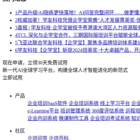
1
产品升级|AI陪练更快落地！AI问答完整闭环……做更懂
2
权威加冕！学友科技凭借企学宝荣膺“人才发展菁英奖·优
3
喜报 | 学友科技·企学宝被授予粤港澳大湾区人力资源
4
TCL 深化与企学宝合作，三期国际版培训平台赋能全球
5
飞亚达联合学友科技【企学宝】聚焦多品牌培训体系建
6
学友科技【企学宝】斩获2024培英奖·十大卓越产品，
现在申请，立领30天免费试用
新一代AI全球学习平台，构建全球人才智能进化的新范式
立即试用
产品
企业培训SaaS软件
企业培训系统
线上学习平台
企业
e-Learning平台
培训管理系统
360度评估系统
远程
企业内训系统
微课制作工具
企业培训考试系统
知
社区
企培问答
企培百科