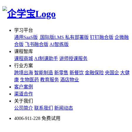
学习平台
通用SaaS版
国际版LMS
私有部署版
钉钉融合版
企微融
合版
飞书融合版
AI智练版
课程智库
课程商城
AI制课助手
讲师授课服务
行业方案
跨境出海
智能制造
新零售
新餐饮
金融保险
央国企
大健
康
生物医药
教育服务
酒店物业
客户案例
渠道合作
关于我们
公司简介
联系我们
新闻动态
4006-911-228
免费试用