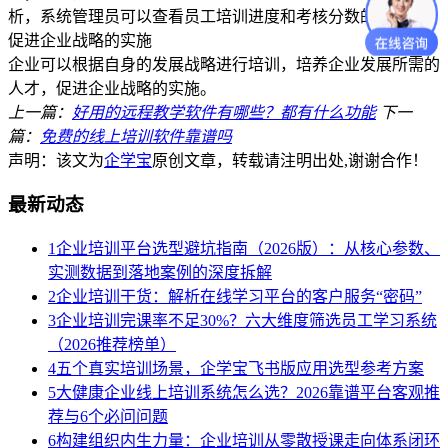
析，系统管理员可以查看员工培训进度和考核分数的数据。
促进企业战略的实施
企业可以根据自身的发展战略进行培训，培养企业发展所需的
人才，促进企业战略的实施。
上一篇：
好用的远程教学软件有哪些？都有什么功能
下一
篇：
免费的线上培训软件靠谱吗
声明：该文为
企学宝
原创文章，转载请注明出处,谢谢合作！
最新动态
1
企业培训平台选型避坑指南（2026版）：从核心参数、
实测数据到落地案例的深度拆解
2
企业培训干货：解析在线学习平台的客户服务“密码”
3
企业培训完课率不足30%？六大维度筛选员工学习系统
（2026推荐榜单）
4
五个真实培训场景，企学宝飞书版应用选型参考方案
5
大健康企业线上培训系统怎么选？2026靠谱平台客观推
荐与6个必问问题
6
构建组织内生力量：企业培训从零散授课走向体系闭环