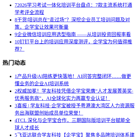
7
2026学习考试一体化培训平台盘点：7款主流系统打通
学考评全流程
8
干货|培训总在“走过场”？深挖企业员工培训问题及对
策，企学宝让效果可衡量
9
企业微信培训应用选型指南 ——从培训投资回报率看
10
钉钉平台上的培训应用深度测评，企学宝为何值得推
荐？
热门动态
1
产品升级|AI陪练更快落地！AI问答完整闭环……做更
懂业务的企业AI培训系统
2
权威加冕！学友科技凭借企学宝荣膺“人才发展菁英奖·
优秀服务商”，AI全球化实力再赢专业认证！
3
喜报 | 学友科技·企学宝被授予粤港澳大湾区人力资源服
务出海联盟创始成员单位荣誉！
4
TCL 深化与企学宝合作，三期国际版培训平台赋能全
球人才成长
5
飞亚达联合学友科技【企学宝】聚焦多品牌培训体系建