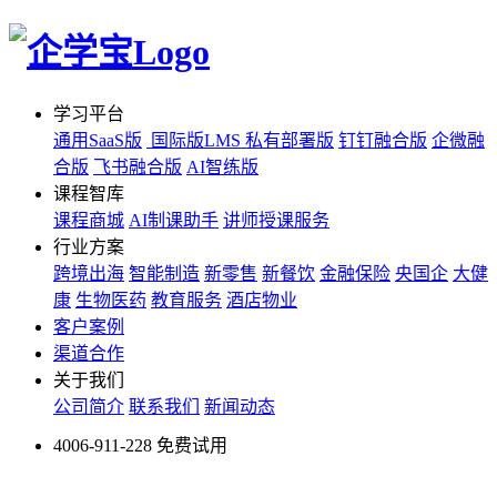
学习平台
通用SaaS版
国际版LMS
私有部署版
钉钉融合版
企微融
合版
飞书融合版
AI智练版
课程智库
课程商城
AI制课助手
讲师授课服务
行业方案
跨境出海
智能制造
新零售
新餐饮
金融保险
央国企
大健
康
生物医药
教育服务
酒店物业
客户案例
渠道合作
关于我们
公司简介
联系我们
新闻动态
4006-911-228
免费试用