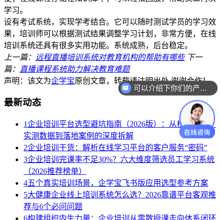
学习。
设有考试系统，实现学考结合。它可以随时测试学员的学习效
果，培训师可以根据测试结果调整学习计划，非常方便，在线
培训系统还具有很多实用功能。系统成熟，后台稳定。
上一篇：
远程直播培训系统对教育机构的帮助有哪些
下一
篇：
直播课程系统助力解决教育难题
声明：该文为
企学宝
原创文章，转载请注明出处,谢谢合作！
可以介绍下你们的产品么？
最新动态
1
企业培训平台选型避坑指南（2026版）：从核心参数、
实测数据到落地案例的深度拆解
2
企业培训干货：解析在线学习平台的客户服务“密码”
3
企业培训完课率不足30%？六大维度筛选员工学习系统
（2026推荐榜单）
4
五个真实培训场景，企学宝飞书版应用选型参考方案
5
大健康企业线上培训系统怎么选？2026靠谱平台客观推
荐与6个必问问题
6
构建组织内生力量：企业培训从零散授课走向体系闭环