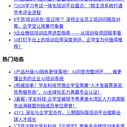
7
2026学习考试一体化培训平台盘点：7款主流系统打通
学考评全流程
8
干货|培训总在“走过场”？深挖企业员工培训问题及对
策，企学宝让效果可衡量
9
企业微信培训应用选型指南 ——从培训投资回报率看
10
钉钉平台上的培训应用深度测评，企学宝为何值得推
荐？
热门动态
1
产品升级|AI陪练更快落地！AI问答完整闭环……做更
懂业务的企业AI培训系统
2
权威加冕！学友科技凭借企学宝荣膺“人才发展菁英奖·
优秀服务商”，AI全球化实力再赢专业认证！
3
喜报 | 学友科技·企学宝被授予粤港澳大湾区人力资源服
务出海联盟创始成员单位荣誉！
4
TCL 深化与企学宝合作，三期国际版培训平台赋能全
球人才成长
5
飞亚达联合学友科技【企学宝】聚焦多品牌培训体系建