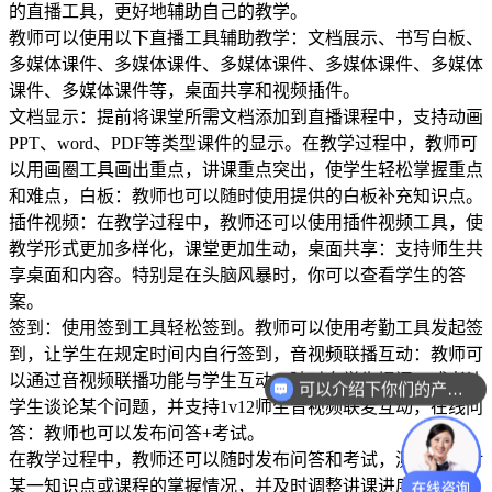
的直播工具，更好地辅助自己的教学。
教师可以使用以下直播工具辅助教学：文档展示、书写白板、
多媒体课件、多媒体课件、多媒体课件、多媒体课件、多媒体
课件、多媒体课件等，桌面共享和视频插件。
文档显示：提前将课堂所需文档添加到直播课程中，支持动画
PPT、word、PDF等类型课件的显示。在教学过程中，教师可
以用画圈工具画出重点，讲课重点突出，使学生轻松掌握重点
和难点，白板：教师也可以随时使用提供的白板补充知识点。
插件视频：在教学过程中，教师还可以使用插件视频工具，使
教学形式更加多样化，课堂更加生动，桌面共享：支持师生共
享桌面和内容。特别是在头脑风暴时，你可以查看学生的答
案。
签到：使用签到工具轻松签到。教师可以使用考勤工具发起签
到，让学生在规定时间内自行签到，音视频联播互动：教师可
以通过音视频联播功能与学生互动，随时向学生提问，或者让
可以介绍下你们的产品么？
学生谈论某个问题，并支持1v12师生音视频联麦互动，在线问
答：教师也可以发布问答+考试。
在教学过程中，教师还可以随时发布问答和考试，测试学生对
某一知识点或课程的掌握情况，并及时调整讲课进度。