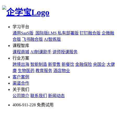
学习平台
通用SaaS版
国际版LMS
私有部署版
钉钉融合版
企微融
合版
飞书融合版
AI智练版
课程智库
课程商城
AI制课助手
讲师授课服务
行业方案
跨境出海
智能制造
新零售
新餐饮
金融保险
央国企
大健
康
生物医药
教育服务
酒店物业
客户案例
渠道合作
关于我们
公司简介
联系我们
新闻动态
4006-911-228
免费试用