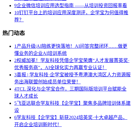
9
企业微信培训应用选型指南 ——从培训投资回报率看
10
钉钉平台上的培训应用深度测评，企学宝为何值得推
荐？
热门动态
1
产品升级|AI陪练更快落地！AI问答完整闭环……做更
懂业务的企业AI培训系统
2
权威加冕！学友科技凭借企学宝荣膺“人才发展菁英奖·
优秀服务商”，AI全球化实力再赢专业认证！
3
喜报 | 学友科技·企学宝被授予粤港澳大湾区人力资源服
务出海联盟创始成员单位荣誉！
4
TCL 深化与企学宝合作，三期国际版培训平台赋能全
球人才成长
5
飞亚达联合学友科技【企学宝】聚焦多品牌培训体系建
设
6
学友科技【企学宝】斩获2024培英奖·十大卓越产品，
开启企业培训新时代！