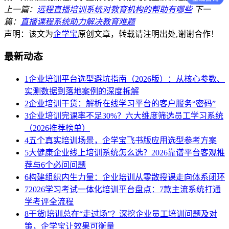
上一篇：
远程直播培训系统对教育机构的帮助有哪些
下一
篇：
直播课程系统助力解决教育难题
声明：该文为
企学宝
原创文章，转载请注明出处,谢谢合作！
最新动态
1
企业培训平台选型避坑指南（2026版）：从核心参数、
实测数据到落地案例的深度拆解
2
企业培训干货：解析在线学习平台的客户服务“密码”
3
企业培训完课率不足30%？六大维度筛选员工学习系统
（2026推荐榜单）
4
五个真实培训场景，企学宝飞书版应用选型参考方案
5
大健康企业线上培训系统怎么选？2026靠谱平台客观推
荐与6个必问问题
6
构建组织内生力量：企业培训从零散授课走向体系闭环
7
2026学习考试一体化培训平台盘点：7款主流系统打通
学考评全流程
8
干货|培训总在“走过场”？深挖企业员工培训问题及对
策，企学宝让效果可衡量