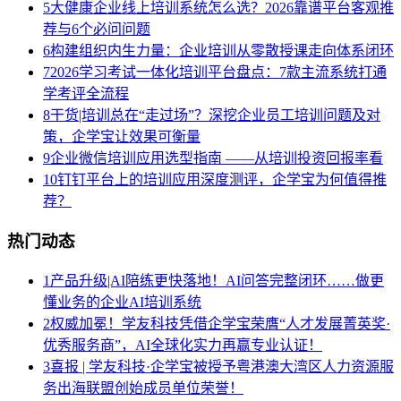
5
大健康企业线上培训系统怎么选？2026靠谱平台客观推
荐与6个必问问题
6
构建组织内生力量：企业培训从零散授课走向体系闭环
7
2026学习考试一体化培训平台盘点：7款主流系统打通
学考评全流程
8
干货|培训总在“走过场”？深挖企业员工培训问题及对
策，企学宝让效果可衡量
9
企业微信培训应用选型指南 ——从培训投资回报率看
10
钉钉平台上的培训应用深度测评，企学宝为何值得推
荐？
热门动态
1
产品升级|AI陪练更快落地！AI问答完整闭环……做更
懂业务的企业AI培训系统
2
权威加冕！学友科技凭借企学宝荣膺“人才发展菁英奖·
优秀服务商”，AI全球化实力再赢专业认证！
3
喜报 | 学友科技·企学宝被授予粤港澳大湾区人力资源服
务出海联盟创始成员单位荣誉！