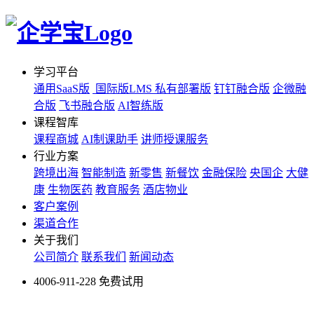
学习平台
通用SaaS版
国际版LMS
私有部署版
钉钉融合版
企微融
合版
飞书融合版
AI智练版
课程智库
课程商城
AI制课助手
讲师授课服务
行业方案
跨境出海
智能制造
新零售
新餐饮
金融保险
央国企
大健
康
生物医药
教育服务
酒店物业
客户案例
渠道合作
关于我们
公司简介
联系我们
新闻动态
4006-911-228
免费试用