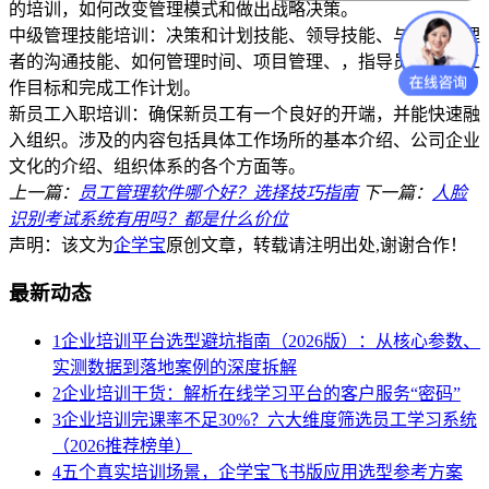
的培训，如何改变管理模式和做出战略决策。
中级管理技能培训：决策和计划技能、领导技能、与其他管理
者的沟通技能、如何管理时间、项目管理、，指导员工设定工
作目标和完成工作计划。
新员工入职培训：确保新员工有一个良好的开端，并能快速融
入组织。涉及的内容包括具体工作场所的基本介绍、公司企业
文化的介绍、组织体系的各个方面等。
上一篇：
员工管理软件哪个好？选择技巧指南
下一篇：
人脸
识别考试系统有用吗？都是什么价位
声明：该文为
企学宝
原创文章，转载请注明出处,谢谢合作！
最新动态
1
企业培训平台选型避坑指南（2026版）：从核心参数、
实测数据到落地案例的深度拆解
2
企业培训干货：解析在线学习平台的客户服务“密码”
3
企业培训完课率不足30%？六大维度筛选员工学习系统
（2026推荐榜单）
4
五个真实培训场景，企学宝飞书版应用选型参考方案