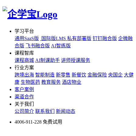
学习平台
通用SaaS版
国际版LMS
私有部署版
钉钉融合版
企微融
合版
飞书融合版
AI智练版
课程智库
课程商城
AI制课助手
讲师授课服务
行业方案
跨境出海
智能制造
新零售
新餐饮
金融保险
央国企
大健
康
生物医药
教育服务
酒店物业
客户案例
渠道合作
关于我们
公司简介
联系我们
新闻动态
4006-911-228
免费试用