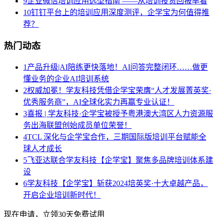
9
企业微信培训应用选型指南 ——从培训投资回报率看
10
钉钉平台上的培训应用深度测评，企学宝为何值得推
荐？
热门动态
1
产品升级|AI陪练更快落地！AI问答完整闭环……做更
懂业务的企业AI培训系统
2
权威加冕！学友科技凭借企学宝荣膺“人才发展菁英奖·
优秀服务商”，AI全球化实力再赢专业认证！
3
喜报 | 学友科技·企学宝被授予粤港澳大湾区人力资源服
务出海联盟创始成员单位荣誉！
4
TCL 深化与企学宝合作，三期国际版培训平台赋能全
球人才成长
5
飞亚达联合学友科技【企学宝】聚焦多品牌培训体系建
设
6
学友科技【企学宝】斩获2024培英奖·十大卓越产品，
开启企业培训新时代！
现在申请，立领30天免费试用