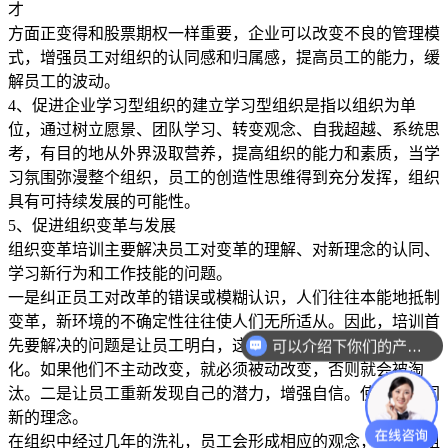
才
方面正变得和股票期权一样重要，企业可以改变不良的管理模
式，增强员工对组织的认同感和归属感，提高员工的能力，缓
解员工的波动。
4、促进企业学习型组织的建立学习型组织是指以组织为单
位，通过树立愿景、团队学习、转变观念、自我超越、系统思
考，有目的地从外界汲取营养，提高组织的能力和素质，当学
习氛围弥漫整个组织，员工的创造性思维得到充分发挥，组织
具有可持续发展的可能性。
5、促进组织变革与发展
组织变革培训主要解决员工对变革的理解、对新理念的认同、
学习新行为和工作技能的问题。
一是纠正员工对改革的错误或模糊认识，人们往往本能地抵制
变革，新环境的不确定性往往使人们无所适从。因此，培训首
先要解决的问题是让员工明白，这个时代唯一不变的就是变
可以介绍下你们的产品么？
化。如果他们不主动改变，就必须被动改变，否则就会被淘
汰。二是让员工重新发现自己的潜力，增强自信。使员工认同
新的理念。
在组织中经过几年的洗礼，员工会形成相应的观念，这就是组