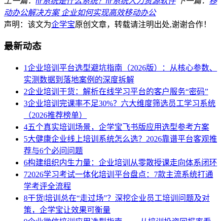
上一篇：
hr系统是什么系统？hr系统人力资源软件
下一篇：
移
动办公解决方案 企业如何实现高效移动办公
声明：该文为
企学宝
原创文章，转载请注明出处,谢谢合作！
最新动态
1
企业培训平台选型避坑指南（2026版）：从核心参数、
实测数据到落地案例的深度拆解
2
企业培训干货：解析在线学习平台的客户服务“密码”
3
企业培训完课率不足30%？六大维度筛选员工学习系统
（2026推荐榜单）
4
五个真实培训场景，企学宝飞书版应用选型参考方案
5
大健康企业线上培训系统怎么选？2026靠谱平台客观推
荐与6个必问问题
6
构建组织内生力量：企业培训从零散授课走向体系闭环
7
2026学习考试一体化培训平台盘点：7款主流系统打通
学考评全流程
8
干货|培训总在“走过场”？深挖企业员工培训问题及对
策，企学宝让效果可衡量