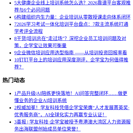
5
大健康企业线上培训系统怎么选？2026靠谱平台客观推
荐与6个必问问题
6
构建组织内生力量：企业培训从零散授课走向体系闭环
7
2026学习考试一体化培训平台盘点：7款主流系统打通
学考评全流程
8
干货|培训总在“走过场”？深挖企业员工培训问题及对
策，企学宝让效果可衡量
9
企业微信培训应用选型指南 ——从培训投资回报率看
10
钉钉平台上的培训应用深度测评，企学宝为何值得推
荐？
热门动态
1
产品升级|AI陪练更快落地！AI问答完整闭环……做更
懂业务的企业AI培训系统
2
权威加冕！学友科技凭借企学宝荣膺“人才发展菁英奖·
优秀服务商”，AI全球化实力再赢专业认证！
3
喜报 | 学友科技·企学宝被授予粤港澳大湾区人力资源服
务出海联盟创始成员单位荣誉！