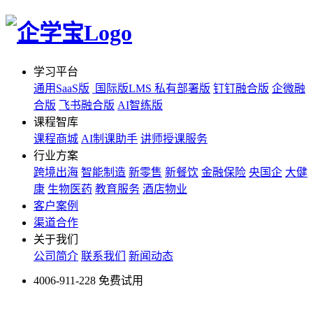
学习平台
通用SaaS版
国际版LMS
私有部署版
钉钉融合版
企微融
合版
飞书融合版
AI智练版
课程智库
课程商城
AI制课助手
讲师授课服务
行业方案
跨境出海
智能制造
新零售
新餐饮
金融保险
央国企
大健
康
生物医药
教育服务
酒店物业
客户案例
渠道合作
关于我们
公司简介
联系我们
新闻动态
4006-911-228
免费试用