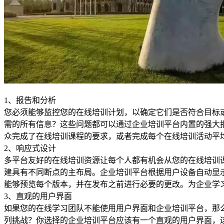
1、报告和分析
您必须能够监控您的在线培训计划，以确定它们是否符合目标
需的所有信息？这些问题都可以通过企业培训平台内置的强大
众完成了在线培训课程的要求，或者完成每个在线培训活动平
2、响应式设计
多平台友好的在线培训资源让每个人都有机会从您的在线培训
建具有不同断点的主布局。企业培训平台根据用户设备自动显
能够预览每个版本，并在发布之前进行必要的更改。为企业学
3、直观的用户界面
如果您的在线学习团队不能使用用户界面和企业培训平台，那
列挑战？你选择的企业培训平台应该有一个直观的用户界面，