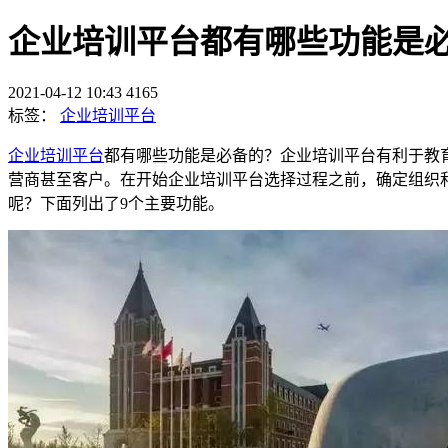
企业培训平台都有哪些功能是
2021-04-12 10:43
4165
标签：
企业培训平台
企业培训平台
都有哪些功能是必备的？企业培训平台有利于教
营商甚至客户。在开始企业培训平台选择过程之前，确定组织
呢？下面列出了9个主要功能。