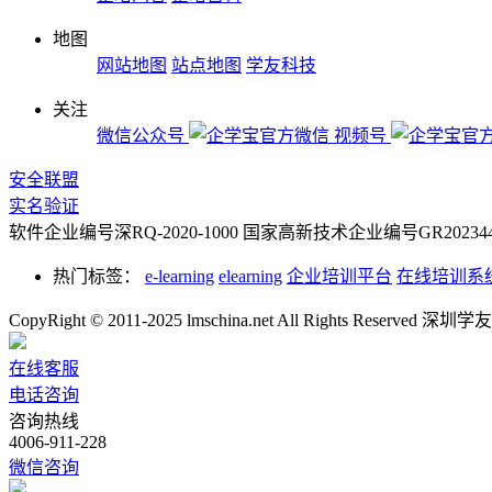
地图
网站地图
站点地图
学友科技
关注
微信公众号
视频号
安全联盟
实名验证
软件企业编号深RQ-2020-1000
国家高新技术企业编号GR2023442
热门标签：
e-learning
elearning
企业培训平台
在线培训系
CopyRight © 2011-2025 lmschina.net All Rights Rese
在线客服
电话咨询
咨询热线
4006-911-228
微信咨询