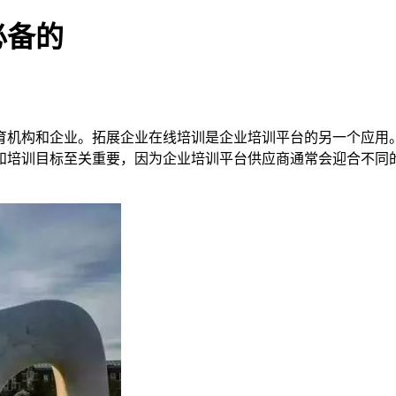
必备的
育机构和企业。拓展企业在线培训是企业培训平台的另一个应用
和培训目标至关重要，因为企业培训平台供应商通常会迎合不同