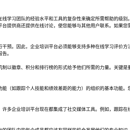
在线学习团队的经验水平和工具的复杂性来确定所需帮助的级别
平台提供商还提供在线讨论，使您能够与其他用户联系。如果您
行干预。因此，企业培训平台必须能够支持多种在线学习评价方
报告。
机制以徽章、积分和排行榜的形式给予他们所需的力量。关键是
功能（如跟踪个人技能和绩效差距的能力）的组织的基本功能。您
。许多企业培训平台现在都集成了社交媒体工具。例如，跟踪在