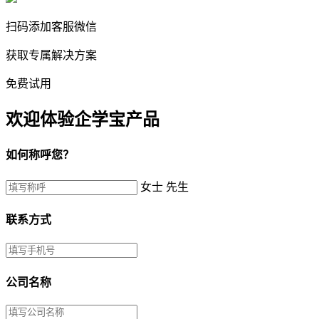
扫码添加客服微信
获取专属解决方案
免费试用
欢迎体验企学宝产品
如何称呼您？
女士
先生
联系方式
公司名称