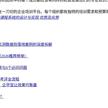
你的团队中的每个成员都应该有同样的机会发展他们的专业知识
在一刀切的企业培训平台。每个组织都有独特的培训需求和预算
课程系统的设计与实现 优势及劣势
、实测数据到落地案例的深度拆解
2026推荐榜单）
荐与6个必问问题
学考评全流程
策，企学宝让效果可衡量
？