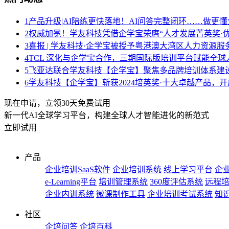
1
产品升级|AI陪练更快落地！AI问答完整闭环……做更懂
2
权威加冕！学友科技凭借企学宝荣膺“人才发展菁英奖·优
3
喜报 | 学友科技·企学宝被授予粤港澳大湾区人力资源
4
TCL 深化与企学宝合作，三期国际版培训平台赋能全球
5
飞亚达联合学友科技【企学宝】聚焦多品牌培训体系建
6
学友科技【企学宝】斩获2024培英奖·十大卓越产品，
现在申请，立领30天免费试用
新一代AI全球学习平台，构建全球人才智能进化的新范式
立即试用
产品
企业培训SaaS软件
企业培训系统
线上学习平台
企业
e-Learning平台
培训管理系统
360度评估系统
远程
企业内训系统
微课制作工具
企业培训考试系统
知
社区
企培问答
企培百科