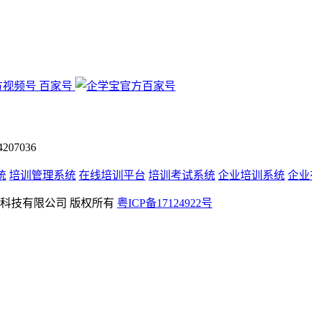
百家号
07036
统
培训管理系统
在线培训平台
培训考试系统
企业培训系统
企业
rved 深圳学友科技有限公司 版权所有
粤ICP备17124922号