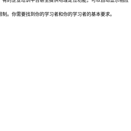
。有的企业培训平台甚至提供地理定位功能，可以自动显示相应
限制。你需要找到你的学习者和你的学习者的基本要求。