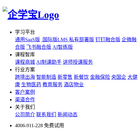
学习平台
通用SaaS版
国际版LMS
私有部署版
钉钉融合版
企微融
合版
飞书融合版
AI智练版
课程智库
课程商城
AI制课助手
讲师授课服务
行业方案
跨境出海
智能制造
新零售
新餐饮
金融保险
央国企
大健
康
生物医药
教育服务
酒店物业
客户案例
渠道合作
关于我们
公司简介
联系我们
新闻动态
4006-911-228
免费试用