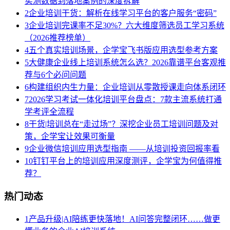
实测数据到落地案例的深度拆解
2
企业培训干货：解析在线学习平台的客户服务“密码”
3
企业培训完课率不足30%？六大维度筛选员工学习系统
（2026推荐榜单）
4
五个真实培训场景，企学宝飞书版应用选型参考方案
5
大健康企业线上培训系统怎么选？2026靠谱平台客观推
荐与6个必问问题
6
构建组织内生力量：企业培训从零散授课走向体系闭环
7
2026学习考试一体化培训平台盘点：7款主流系统打通
学考评全流程
8
干货|培训总在“走过场”？深挖企业员工培训问题及对
策，企学宝让效果可衡量
9
企业微信培训应用选型指南 ——从培训投资回报率看
10
钉钉平台上的培训应用深度测评，企学宝为何值得推
荐？
热门动态
1
产品升级|AI陪练更快落地！AI问答完整闭环……做更