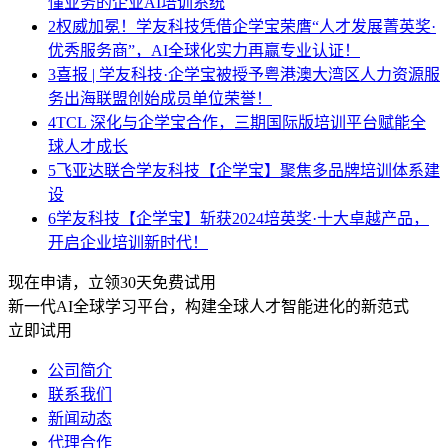
懂业务的企业AI培训系统
2
权威加冕！学友科技凭借企学宝荣膺“人才发展菁英奖·
优秀服务商”，AI全球化实力再赢专业认证！
3
喜报 | 学友科技·企学宝被授予粤港澳大湾区人力资源服
务出海联盟创始成员单位荣誉！
4
TCL 深化与企学宝合作，三期国际版培训平台赋能全
球人才成长
5
飞亚达联合学友科技【企学宝】聚焦多品牌培训体系建
设
6
学友科技【企学宝】斩获2024培英奖·十大卓越产品，
开启企业培训新时代！
现在申请，立领30天免费试用
新一代AI全球学习平台，构建全球人才智能进化的新范式
立即试用
公司简介
联系我们
新闻动态
代理合作