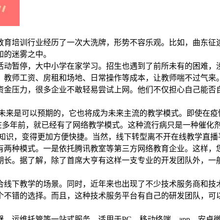
教育培训行业经历了一次大洗牌，形势不容乐观。比如，曲东征途
知的迷雾之中。
活动暂停，大中小学在家学习。招生也遇到了前所未有的困难，
、教师工资、房租和场地、日常操作等成本，让教师喘不过气来
资金压力，很多企业不敢轻易尝试上网。他们不仅担心自己能否
在未来是可以预期的，它也将成为未来主流的教学模式。即使在疫
早在多年前，就已经有了网络教学模式。这种流行病只是一种催化
习知识，变得更加方便快捷。当然，线下转型离不开在线教学直播
有两种模式。一是依托腾讯教室等第三方网络教育企业。这样，
期长。据了解，除了首席大亨有这样一支专业的开发团队外，一
合线下教学的场景。同时，近年来也出现了不少技术服务商和技
一个不错的选择。而且，这种技术服务平台有自己的研发团队，
务器、运维托管等一站式服务。适用于PC、移动终端、app、安