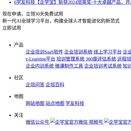
6
学友科技【企学宝】斩获2024培英奖·十大卓越产品，
现在申请，立领30天免费试用
新一代AI全球学习平台，构建全球人才智能进化的新范式
立即试用
产品
企业培训SaaS软件
企业培训系统
线上学习平台
企业
e-Learning平台
培训管理系统
360度评估系统
远程
企业内训系统
微课制作工具
企业培训考试系统
知
社区
企培问答
企培百科
地图
网站地图
站点地图
学友科技
关注
微信公众号
视频号