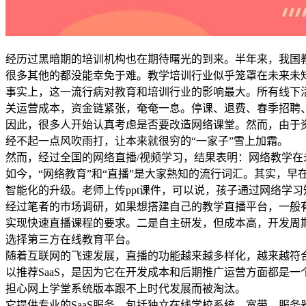
经历过黑暗期的培训机构也在期待曙光的到来。半年来，我国
很多其他的都没能幸免于难。教学培训行业似乎笼罩在未来未
事实上，这一流行病对教育和培训行业的影响最大。所有线下
关运营成本，资金链紧张，奄奄一息。停课、退费、春季招聘
因此，很多人开始认真考虑是否要改造网络课堂。然而，由于
经不起一点风吹雨打，让本来就很穷的“一家子”雪上加霜。
然而，经过全国的网络直播/视频学习，结果表明：网络教学
如今，“网络教育”和“直播”是大家熟知的流行词汇。其实，
智能化的升级。老师上传ppt课件，可以说，孩子通过网络学
经过笔者的市场调研，如果想搭建自己的教学直播平台，一般
实现快速直播课程的要求。二是自主研发，但成本高，开发周
选择第三方在线教育平台。
随着互联网的飞速发展，直播的功能越来越多样化，越来越符
以推荐SaaS，是因为它在开发成本和后期推广运营方面都是
担心网上学堂系统版本跟不上时代发展而被淘汰。
它提供专业的SaaS服务，包括独立在线学校系统、宽带、服