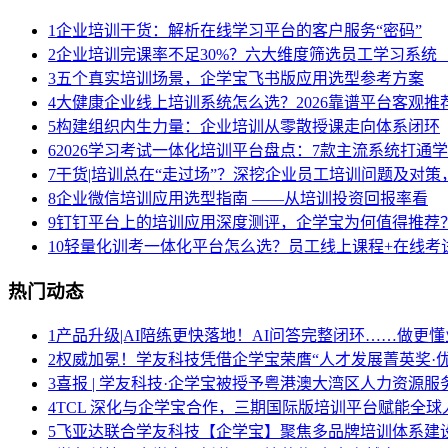
1
企业培训干货：解析在线学习平台的客户服务“密码”
2
企业培训完课率不足30%？六大维度筛选员工学习系统（
3
五个真实培训场景，企学宝飞书版应用选型参考方案
4
大健康企业线上培训系统怎么选？2026靠谱平台客观推
5
构建组织内生力量：企业培训从零散授课走向体系闭环
6
2026学习考试一体化培训平台盘点：7款主流系统打通
7
干货|培训总在“走过场”？深挖企业员工培训问题及对
8
企业微信培训应用选型指南 ——从培训投资回报率看
9
钉钉平台上的培训应用深度测评，企学宝为何值得推荐
10
轻量化训考一体化平台怎么选？员工线上课程+在线考试
热门动态
1
产品升级|AI陪练更快落地！AI问答完整闭环……做更懂
2
权威加冕！学友科技凭借企学宝荣膺“人才发展菁英奖·优
3
喜报 | 学友科技·企学宝被授予粤港澳大湾区人力资源
4
TCL 深化与企学宝合作，三期国际版培训平台赋能全球
5
飞亚达联合学友科技【企学宝】聚焦多品牌培训体系建