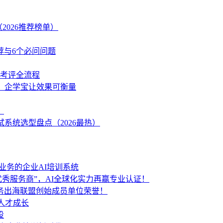
2026推荐榜单）
荐与6个必问问题
学考评全流程
策，企学宝让效果可衡量
？
系统选型盘点（2026最热）
业务的企业AI培训系统
秀服务商”，AI全球化实力再赢专业认证！
服务出海联盟创始成员单位荣誉！
人才成长
设