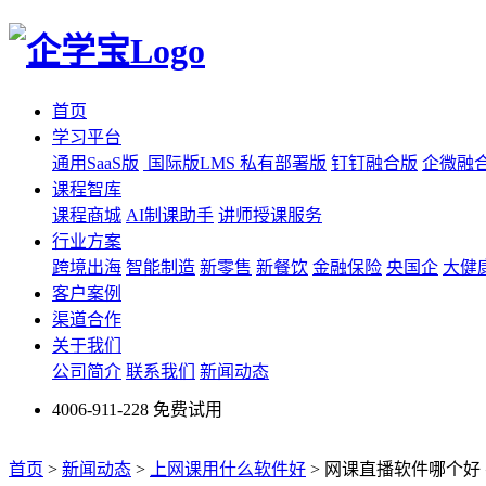
首页
学习平台
通用SaaS版
国际版LMS
私有部署版
钉钉融合版
企微融
课程智库
课程商城
AI制课助手
讲师授课服务
行业方案
跨境出海
智能制造
新零售
新餐饮
金融保险
央国企
大健
客户案例
渠道合作
关于我们
公司简介
联系我们
新闻动态
4006-911-228
免费试用
首页
>
新闻动态
>
上网课用什么软件好
>
网课直播软件哪个好