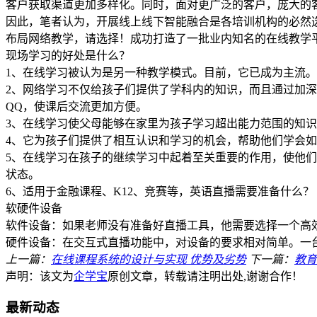
客户获取渠道更加多样化。同时，面对更广泛的客户，庞大的
因此，笔者认为，开展线上线下智能融合是各培训机构的必然
布局网络教学，请选择！成功打造了一批业内知名的在线教学
现场学习的好处是什么？
1、在线学习被认为是另一种教学模式。目前，它已成为主流
2、网络学习不仅给孩子们提供了学科内的知识，而且通过加
QQ，使课后交流更加方便。
3、在线学习使父母能够在家里为孩子学习超出能力范围的知
4、它为孩子们提供了相互认识和学习的机会，帮助他们学会
5、在线学习在孩子的继续学习中起着至关重要的作用，使他
状态。
6、适用于金融课程、K12、竞赛等，英语直播需要准备什么？
软硬件设备
软件设备：如果老师没有准备好直播工具，他需要选择一个高
硬件设备：在交互式直播功能中，对设备的要求相对简单。一
上一篇：
在线课程系统的设计与实现 优势及劣势
下一篇：
教育
声明：该文为
企学宝
原创文章，转载请注明出处,谢谢合作！
最新动态