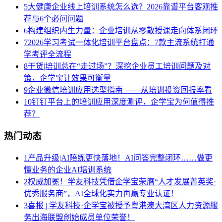
5
大健康企业线上培训系统怎么选？2026靠谱平台客观推
荐与6个必问问题
6
构建组织内生力量：企业培训从零散授课走向体系闭环
7
2026学习考试一体化培训平台盘点：7款主流系统打通
学考评全流程
8
干货|培训总在“走过场”？深挖企业员工培训问题及对
策，企学宝让效果可衡量
9
企业微信培训应用选型指南 ——从培训投资回报率看
10
钉钉平台上的培训应用深度测评，企学宝为何值得推
荐？
热门动态
1
产品升级|AI陪练更快落地！AI问答完整闭环……做更
懂业务的企业AI培训系统
2
权威加冕！学友科技凭借企学宝荣膺“人才发展菁英奖·
优秀服务商”，AI全球化实力再赢专业认证！
3
喜报 | 学友科技·企学宝被授予粤港澳大湾区人力资源服
务出海联盟创始成员单位荣誉！