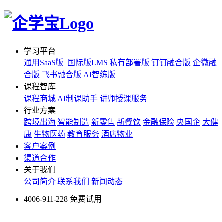
学习平台
通用SaaS版
国际版LMS
私有部署版
钉钉融合版
企微融
合版
飞书融合版
AI智练版
课程智库
课程商城
AI制课助手
讲师授课服务
行业方案
跨境出海
智能制造
新零售
新餐饮
金融保险
央国企
大健
康
生物医药
教育服务
酒店物业
客户案例
渠道合作
关于我们
公司简介
联系我们
新闻动态
4006-911-228
免费试用