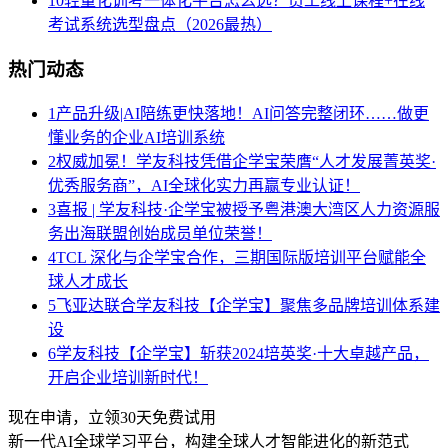
10
轻量化训考一体化平台怎么选？员工线上课程+在线
考试系统选型盘点（2026最热）
热门动态
1
产品升级|AI陪练更快落地！AI问答完整闭环……做更
懂业务的企业AI培训系统
2
权威加冕！学友科技凭借企学宝荣膺“人才发展菁英奖·
优秀服务商”，AI全球化实力再赢专业认证！
3
喜报 | 学友科技·企学宝被授予粤港澳大湾区人力资源服
务出海联盟创始成员单位荣誉！
4
TCL 深化与企学宝合作，三期国际版培训平台赋能全
球人才成长
5
飞亚达联合学友科技【企学宝】聚焦多品牌培训体系建
设
6
学友科技【企学宝】斩获2024培英奖·十大卓越产品，
开启企业培训新时代！
现在申请，立领30天免费试用
新一代AI全球学习平台，构建全球人才智能进化的新范式