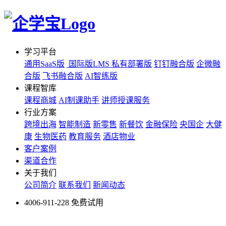
学习平台
通用SaaS版
国际版LMS
私有部署版
钉钉融合版
企微融
合版
飞书融合版
AI智练版
课程智库
课程商城
AI制课助手
讲师授课服务
行业方案
跨境出海
智能制造
新零售
新餐饮
金融保险
央国企
大健
康
生物医药
教育服务
酒店物业
客户案例
渠道合作
关于我们
公司简介
联系我们
新闻动态
4006-911-228
免费试用