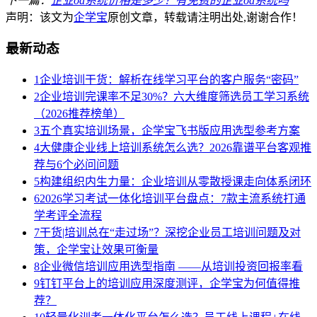
下一篇：
企业oa系统价格是多少？有免费的企业oa系统吗
声明：该文为
企学宝
原创文章，转载请注明出处,谢谢合作！
最新动态
1
企业培训干货：解析在线学习平台的客户服务“密码”
2
企业培训完课率不足30%？六大维度筛选员工学习系统
（2026推荐榜单）
3
五个真实培训场景，企学宝飞书版应用选型参考方案
4
大健康企业线上培训系统怎么选？2026靠谱平台客观推
荐与6个必问问题
5
构建组织内生力量：企业培训从零散授课走向体系闭环
6
2026学习考试一体化培训平台盘点：7款主流系统打通
学考评全流程
7
干货|培训总在“走过场”？深挖企业员工培训问题及对
策，企学宝让效果可衡量
8
企业微信培训应用选型指南 ——从培训投资回报率看
9
钉钉平台上的培训应用深度测评，企学宝为何值得推
荐？