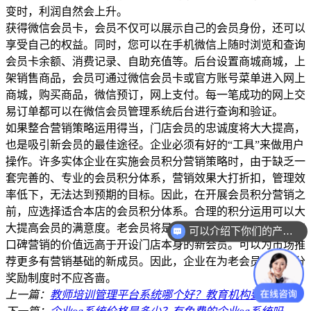
变时，利润自然会上升。
获得微信会员卡，会员不仅可以展示自己的会员身份，还可以
享受自己的权益。同时，您可以在手机微信上随时浏览和查询
会员卡余额、消费记录、自助充值等。后台设置商城商城，上
架销售商品，会员可通过微信会员卡或官方账号菜单进入网上
商城，购买商品，微信预订，网上支付。每一笔成功的网上交
易订单都可以在微信会员管理系统后台进行查询和验证。
如果整合营销策略运用得当，门店会员的忠诚度将大大提高，
也是吸引新会员的最佳途径。企业必须有好的“工具”来做用户
操作。许多实体企业在实施会员积分营销策略时，由于缺乏一
套完善的、专业的会员积分体系，营销效果大打折扣，管理效
率低下，无法达到预期的目标。因此，在开展会员积分营销之
前，应选择适合本店的会员积分体系。合理的积分运用可以大
大提高会员的满意度。老会员将是该店最好的宣传者。老顾客
可以介绍下你们的产品么？
口碑营销的价值远高于开设门店本身的新会员。可以为市场推
荐更多有营销基础的新成员。因此，企业在为老会员设立积分
奖励制度时不应吝啬。
上一篇：
教师培训管理平台系统哪个好？教育机构要如何选