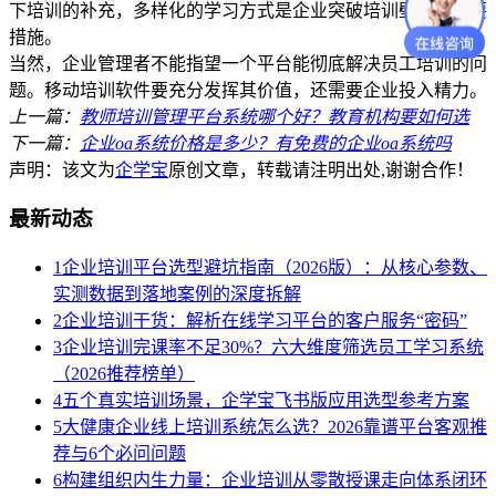
下培训的补充，多样化的学习方式是企业突破培训壁垒的重要
措施。
当然，企业管理者不能指望一个平台能彻底解决员工培训的问
题。移动培训软件要充分发挥其价值，还需要企业投入精力。
上一篇：
教师培训管理平台系统哪个好？教育机构要如何选
下一篇：
企业oa系统价格是多少？有免费的企业oa系统吗
声明：该文为
企学宝
原创文章，转载请注明出处,谢谢合作！
最新动态
1
企业培训平台选型避坑指南（2026版）：从核心参数、
实测数据到落地案例的深度拆解
2
企业培训干货：解析在线学习平台的客户服务“密码”
3
企业培训完课率不足30%？六大维度筛选员工学习系统
（2026推荐榜单）
4
五个真实培训场景，企学宝飞书版应用选型参考方案
5
大健康企业线上培训系统怎么选？2026靠谱平台客观推
荐与6个必问问题
6
构建组织内生力量：企业培训从零散授课走向体系闭环