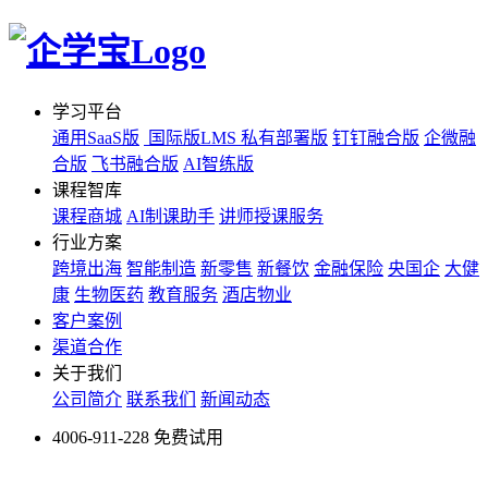
学习平台
通用SaaS版
国际版LMS
私有部署版
钉钉融合版
企微融
合版
飞书融合版
AI智练版
课程智库
课程商城
AI制课助手
讲师授课服务
行业方案
跨境出海
智能制造
新零售
新餐饮
金融保险
央国企
大健
康
生物医药
教育服务
酒店物业
客户案例
渠道合作
关于我们
公司简介
联系我们
新闻动态
4006-911-228
免费试用