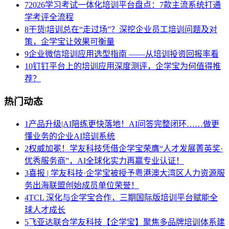
7
2026学习考试一体化培训平台盘点：7款主流系统打通
学考评全流程
8
干货|培训总在“走过场”？深挖企业员工培训问题及对
策，企学宝让效果可衡量
9
企业微信培训应用选型指南 ——从培训投资回报率看
10
钉钉平台上的培训应用深度测评，企学宝为何值得推
荐？
热门动态
1
产品升级|AI陪练更快落地！AI问答完整闭环……做更
懂业务的企业AI培训系统
2
权威加冕！学友科技凭借企学宝荣膺“人才发展菁英奖·
优秀服务商”，AI全球化实力再赢专业认证！
3
喜报 | 学友科技·企学宝被授予粤港澳大湾区人力资源服
务出海联盟创始成员单位荣誉！
4
TCL 深化与企学宝合作，三期国际版培训平台赋能全
球人才成长
5
飞亚达联合学友科技【企学宝】聚焦多品牌培训体系建