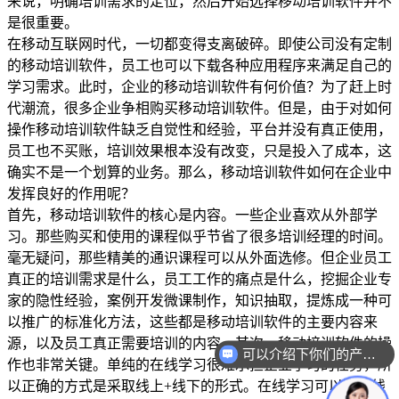
来说，明确培训需求的定位，然后开始选择移动培训软件并不
是很重要。
在移动互联网时代，一切都变得支离破碎。即使公司没有定制
的移动培训软件，员工也可以下载各种应用程序来满足自己的
学习需求。此时，企业的移动培训软件有何价值？为了赶上时
代潮流，很多企业争相购买移动培训软件。但是，由于对如何
操作移动培训软件缺乏自觉性和经验，平台并没有真正使用，
员工也不买账，培训效果根本没有改变，只是投入了成本，这
确实不是一个划算的业务。那么，移动培训软件如何在企业中
发挥良好的作用呢？
首先，移动培训软件的核心是内容。一些企业喜欢从外部学
习。那些购买和使用的课程似乎节省了很多培训经理的时间。
毫无疑问，那些精美的通识课程可以从外面选修。但企业员工
真正的培训需求是什么，员工工作的痛点是什么，挖掘企业专
家的隐性经验，案例开发微课制作，知识抽取，提炼成一种可
以推广的标准化方法，这些都是移动培训软件的主要内容来
源，以及员工真正需要培训的内容。其次，移动培训软件的操
可以介绍下你们的产品么？
作也非常关键。单纯的在线学习很难承担企业学习的任务，所
以正确的方式是采取线上+线下的形式。在线学习可以作为线