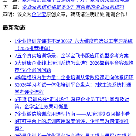
下一篇：
企业oa系统价格是多少？有免费的企业oa系统吗
声明：该文为
企学宝
原创文章，转载请注明出处,谢谢合作！
最新动态
1
企业培训完课率不足30%？六大维度筛选员工学习系统
（2026推荐榜单）
2
五个真实培训场景，企学宝飞书版应用选型参考方案
3
大健康企业线上培训系统怎么选？2026靠谱平台客观推
荐与6个必问问题
4
构建组织内生力量：企业培训从零散授课走向体系闭环
5
2026学习考试一体化培训平台盘点：7款主流系统打通
学考评全流程
6
干货|培训总在“走过场”？深挖企业员工培训问题及对
策，企学宝让效果可衡量
7
企业微信培训应用选型指南 ——从培训投资回报率看
8
钉钉平台上的培训应用深度测评，企学宝为何值得推
荐？
9
轻量化训考一体化平台怎么选？员工线上课程+在线考