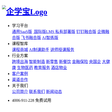
学习平台
通用SaaS版
国际版LMS
私有部署版
钉钉融合版
企微融
合版
飞书融合版
AI智练版
课程智库
课程商城
AI制课助手
讲师授课服务
行业方案
跨境出海
智能制造
新零售
新餐饮
金融保险
央国企
大健
康
生物医药
教育服务
酒店物业
客户案例
渠道合作
关于我们
公司简介
联系我们
新闻动态
4006-911-228
免费试用