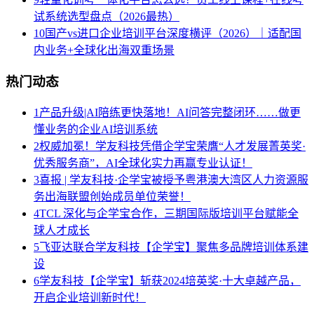
试系统选型盘点（2026最热）
10
国产vs进口企业培训平台深度横评（2026）｜适配国
内业务+全球化出海双重场景
热门动态
1
产品升级|AI陪练更快落地！AI问答完整闭环……做更
懂业务的企业AI培训系统
2
权威加冕！学友科技凭借企学宝荣膺“人才发展菁英奖·
优秀服务商”，AI全球化实力再赢专业认证！
3
喜报 | 学友科技·企学宝被授予粤港澳大湾区人力资源服
务出海联盟创始成员单位荣誉！
4
TCL 深化与企学宝合作，三期国际版培训平台赋能全
球人才成长
5
飞亚达联合学友科技【企学宝】聚焦多品牌培训体系建
设
6
学友科技【企学宝】斩获2024培英奖·十大卓越产品，
开启企业培训新时代！