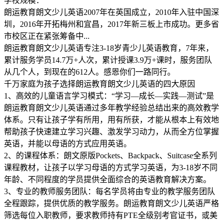
学校规模：
朗运教育朗文少儿英语2007年在英国成立，2010年入驻中国深
圳，2016年开拓梅州和宜昌，2017年新三板上市成功。更多省
市校区正在紧张筹备中...
朗运教育朗文少儿英语专注3-18岁青少儿英语教育，7年来，
累计服务学员14.7万+人次，累计授课3.9万+课时，服务团队
从几个人，到现在的612人。感恩你们一路同行。
千万家庭为孩子选择朗运教育朗文少儿英语的四大原因
1、高效的儿童语言学习模式：“学习—成长—实践—测试”是
朗运教育朗文少儿英语通过多年教学经验总结出来的高效教学
体系。只有让孩子学有所用，用有所获，才能从根本上有效地
帮助孩子快速建立学习兴趣、激发学习动力，从而全方位掌握
英语，并能以母语的方式应用英语。
2、的课程体系：朗文原版Pockets、Backpack、Suitcase全系列
课程教材，让孩子以学习母语的方式学习英语，为3-18岁不同
年龄、不同程度的学员提供全面综合的英语教育解决方案。
3、专业的教师服务团队：每名学员将由专业的教学服务团队
全程跟踪，提供优质的教学服务。朗运教育朗文少儿英语严格
筛选每位入职教师，要求教师持有PTE全级别考官证书，或美