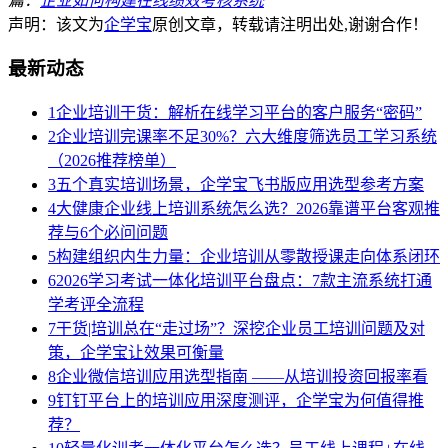
篇：
企业如何构建在线绩效考核系统
声明：该文为
企学宝
原创文章，转载请注明出处,谢谢合作！
最新动态
1
企业培训干货：解析在线学习平台的客户服务“密码”
2
企业培训完课率不足30%？六大维度筛选员工学习系统
（2026推荐榜单）
3
五个真实培训场景，企学宝飞书版应用选型参考方案
4
大健康企业线上培训系统怎么选？2026靠谱平台客观推
荐与6个必问问题
5
构建组织内生力量：企业培训从零散授课走向体系闭环
6
2026学习考试一体化培训平台盘点：7款主流系统打通
学考评全流程
7
干货|培训总在“走过场”？深挖企业员工培训问题及对
策，企学宝让效果可衡量
8
企业微信培训应用选型指南 ——从培训投资回报率看
9
钉钉平台上的培训应用深度测评，企学宝为何值得推
荐？