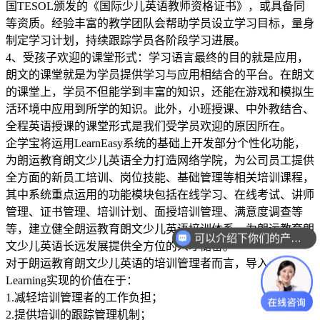
国TESOL颁发的《国际少儿英语教师资格证书》，或具备同
等资质。经验丰富的教学团队会帮助学员设立学习目标，量身
制定学习计划，持续跟踪学员各阶段学习进展。
4、受孩子欢迎的课堂形式：学习语言最终的目的就是应用，
朗文的课堂就是为学员提供学习与应用相结合的平台。在朗文
的课堂上，学员不但能学到丰富的知识，还能在游戏和模拟生
活环境中应用到所学的知识。此外，小班授课、中外教结合、
全程英语授课的课堂形式是我们受学员欢迎的原因所在。
企学宝将运用LearnEasy系统的基础上开发部分个性化功能，
为朗运教育朗文少儿英语全力打造网络学院，为公司员工提供
全方面的新员工培训、岗位技能、基础管理等相关培训课程，
其中系统重点运用的功能模块包括在线学习、在线考试、讲师
管理、证书管理、培训计划、面授培训管理、满意度调查等
等，建立健全朗运教育朗文少儿英语培训体系，为朗运教育朗
可以介绍下你们的产品么？
文少儿英语长远发展提供全方位的人才储备。
对于朗运教育朗文少儿英语的培训管理者而言，导入e-
Learning实现的价值在于：
1.减轻培训管理者的工作负担；
2.提供培训的跟踪管理机制；