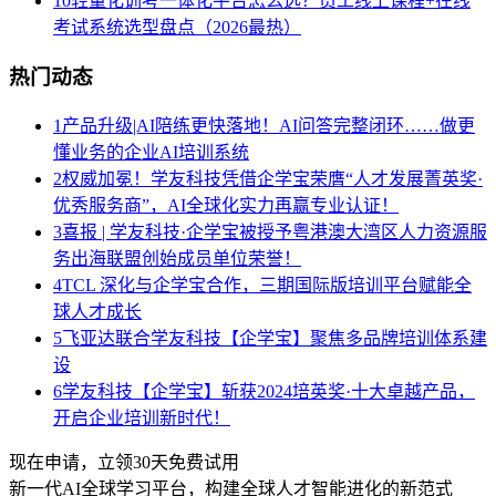
10
轻量化训考一体化平台怎么选？员工线上课程+在线
考试系统选型盘点（2026最热）
热门动态
1
产品升级|AI陪练更快落地！AI问答完整闭环……做更
懂业务的企业AI培训系统
2
权威加冕！学友科技凭借企学宝荣膺“人才发展菁英奖·
优秀服务商”，AI全球化实力再赢专业认证！
3
喜报 | 学友科技·企学宝被授予粤港澳大湾区人力资源服
务出海联盟创始成员单位荣誉！
4
TCL 深化与企学宝合作，三期国际版培训平台赋能全
球人才成长
5
飞亚达联合学友科技【企学宝】聚焦多品牌培训体系建
设
6
学友科技【企学宝】斩获2024培英奖·十大卓越产品，
开启企业培训新时代！
现在申请，立领30天免费试用
新一代AI全球学习平台，构建全球人才智能进化的新范式