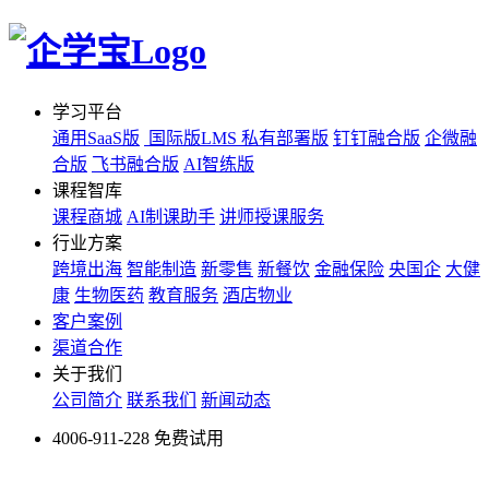
学习平台
通用SaaS版
国际版LMS
私有部署版
钉钉融合版
企微融
合版
飞书融合版
AI智练版
课程智库
课程商城
AI制课助手
讲师授课服务
行业方案
跨境出海
智能制造
新零售
新餐饮
金融保险
央国企
大健
康
生物医药
教育服务
酒店物业
客户案例
渠道合作
关于我们
公司简介
联系我们
新闻动态
4006-911-228
免费试用