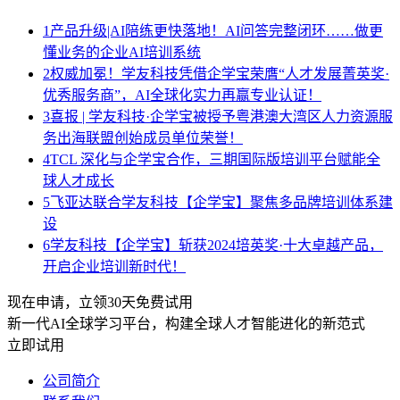
1
产品升级|AI陪练更快落地！AI问答完整闭环……做更
懂业务的企业AI培训系统
2
权威加冕！学友科技凭借企学宝荣膺“人才发展菁英奖·
优秀服务商”，AI全球化实力再赢专业认证！
3
喜报 | 学友科技·企学宝被授予粤港澳大湾区人力资源服
务出海联盟创始成员单位荣誉！
4
TCL 深化与企学宝合作，三期国际版培训平台赋能全
球人才成长
5
飞亚达联合学友科技【企学宝】聚焦多品牌培训体系建
设
6
学友科技【企学宝】斩获2024培英奖·十大卓越产品，
开启企业培训新时代！
现在申请，立领30天免费试用
新一代AI全球学习平台，构建全球人才智能进化的新范式
立即试用
公司简介