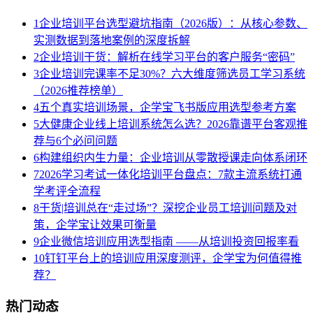
1
企业培训平台选型避坑指南（2026版）：从核心参数、
实测数据到落地案例的深度拆解
2
企业培训干货：解析在线学习平台的客户服务“密码”
3
企业培训完课率不足30%？六大维度筛选员工学习系统
（2026推荐榜单）
4
五个真实培训场景，企学宝飞书版应用选型参考方案
5
大健康企业线上培训系统怎么选？2026靠谱平台客观推
荐与6个必问问题
6
构建组织内生力量：企业培训从零散授课走向体系闭环
7
2026学习考试一体化培训平台盘点：7款主流系统打通
学考评全流程
8
干货|培训总在“走过场”？深挖企业员工培训问题及对
策，企学宝让效果可衡量
9
企业微信培训应用选型指南 ——从培训投资回报率看
10
钉钉平台上的培训应用深度测评，企学宝为何值得推
荐？
热门动态