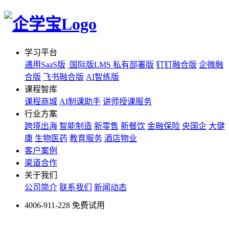
学习平台
通用SaaS版
国际版LMS
私有部署版
钉钉融合版
企微融
合版
飞书融合版
AI智练版
课程智库
课程商城
AI制课助手
讲师授课服务
行业方案
跨境出海
智能制造
新零售
新餐饮
金融保险
央国企
大健
康
生物医药
教育服务
酒店物业
客户案例
渠道合作
关于我们
公司简介
联系我们
新闻动态
4006-911-228
免费试用