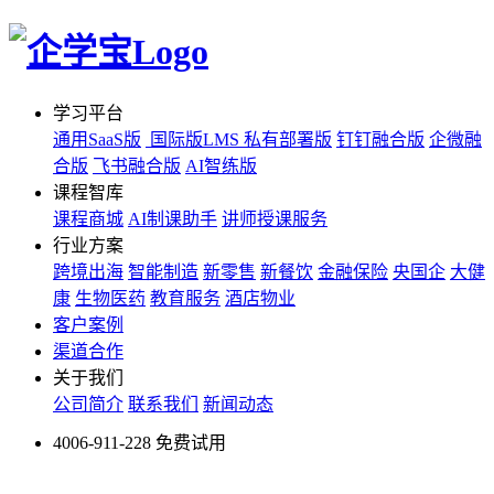
学习平台
通用SaaS版
国际版LMS
私有部署版
钉钉融合版
企微融
合版
飞书融合版
AI智练版
课程智库
课程商城
AI制课助手
讲师授课服务
行业方案
跨境出海
智能制造
新零售
新餐饮
金融保险
央国企
大健
康
生物医药
教育服务
酒店物业
客户案例
渠道合作
关于我们
公司简介
联系我们
新闻动态
4006-911-228
免费试用