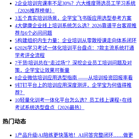
2
企业培训完课率不足30%？六大维度筛选员工学习系统
（2026推荐榜单）
3
五个真实培训场景，企学宝飞书版应用选型参考方案
4
大健康企业线上培训系统怎么选？2026靠谱平台客观推
荐与6个必问问题
5
构建组织内生力量：企业培训从零散授课走向体系闭环
6
2026学习考试一体化培训平台盘点：7款主流系统打通
学考评全流程
7
干货|培训总在“走过场”？深挖企业员工培训问题及对
策，企学宝让效果可衡量
8
企业微信培训应用选型指南 ——从培训投资回报率看
9
钉钉平台上的培训应用深度测评，企学宝为何值得推
荐？
10
轻量化训考一体化平台怎么选？员工线上课程+在线
考试系统选型盘点（2026最热）
热门动态
1
产品升级|AI陪练更快落地！AI问答完整闭环……做更