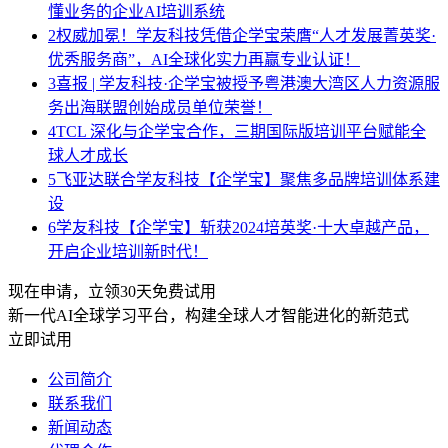
懂业务的企业AI培训系统
2
权威加冕！学友科技凭借企学宝荣膺“人才发展菁英奖·
优秀服务商”，AI全球化实力再赢专业认证！
3
喜报 | 学友科技·企学宝被授予粤港澳大湾区人力资源服
务出海联盟创始成员单位荣誉！
4
TCL 深化与企学宝合作，三期国际版培训平台赋能全
球人才成长
5
飞亚达联合学友科技【企学宝】聚焦多品牌培训体系建
设
6
学友科技【企学宝】斩获2024培英奖·十大卓越产品，
开启企业培训新时代！
现在申请，立领30天免费试用
新一代AI全球学习平台，构建全球人才智能进化的新范式
立即试用
公司简介
联系我们
新闻动态