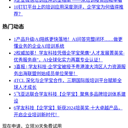
9
企业微信培训应用选型指南 ——从培训投资回报率看
10
钉钉平台上的培训应用深度测评，企学宝为何值得推
荐？
热门动态
1
产品升级|AI陪练更快落地！AI问答完整闭环……做更
懂业务的企业AI培训系统
2
权威加冕！学友科技凭借企学宝荣膺“人才发展菁英奖·
优秀服务商”，AI全球化实力再赢专业认证！
3
喜报 | 学友科技·企学宝被授予粤港澳大湾区人力资源服
务出海联盟创始成员单位荣誉！
4
TCL 深化与企学宝合作，三期国际版培训平台赋能全
球人才成长
5
飞亚达联合学友科技【企学宝】聚焦多品牌培训体系建
设
6
学友科技【企学宝】斩获2024培英奖·十大卓越产品，
开启企业培训新时代！
现在申请，立领30天免费试用