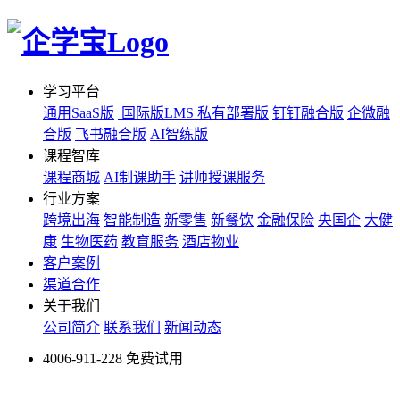
学习平台
通用SaaS版
国际版LMS
私有部署版
钉钉融合版
企微融
合版
飞书融合版
AI智练版
课程智库
课程商城
AI制课助手
讲师授课服务
行业方案
跨境出海
智能制造
新零售
新餐饮
金融保险
央国企
大健
康
生物医药
教育服务
酒店物业
客户案例
渠道合作
关于我们
公司简介
联系我们
新闻动态
4006-911-228
免费试用