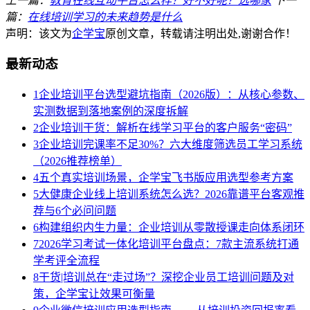
上一篇：
教育在线互动平台怎么样？好不好呢？选哪家
下一
篇：
在线培训学习的未来趋势是什么
声明：该文为
企学宝
原创文章，转载请注明出处,谢谢合作！
最新动态
1
企业培训平台选型避坑指南（2026版）：从核心参数、
实测数据到落地案例的深度拆解
2
企业培训干货：解析在线学习平台的客户服务“密码”
3
企业培训完课率不足30%？六大维度筛选员工学习系统
（2026推荐榜单）
4
五个真实培训场景，企学宝飞书版应用选型参考方案
5
大健康企业线上培训系统怎么选？2026靠谱平台客观推
荐与6个必问问题
6
构建组织内生力量：企业培训从零散授课走向体系闭环
7
2026学习考试一体化培训平台盘点：7款主流系统打通
学考评全流程
8
干货|培训总在“走过场”？深挖企业员工培训问题及对
策，企学宝让效果可衡量