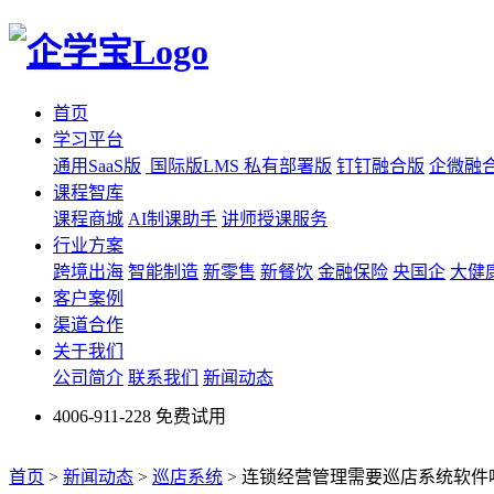
首页
学习平台
通用SaaS版
国际版LMS
私有部署版
钉钉融合版
企微融
课程智库
课程商城
AI制课助手
讲师授课服务
行业方案
跨境出海
智能制造
新零售
新餐饮
金融保险
央国企
大健
客户案例
渠道合作
关于我们
公司简介
联系我们
新闻动态
4006-911-228
免费试用
首页
>
新闻动态
>
巡店系统
>
连锁经营管理需要巡店系统软件