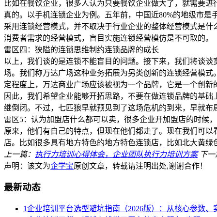
比如在餐饮企业，很多人认为只要餐饮企业做大了，就需要进
真的。以手机连锁企业为例。五年前，中国近80%的地级市
采用连锁经营模式，并不取决于行业企业的整体经营模式是什
消费者需求的经营模式，盲目实施连锁经营模仿是不可取的。
雷区四：狭隘的连锁思维制约连锁品牌的成长
以上，我们谈的是连锁不能盲目的问题。接下来，我们将谈谈
场。我们称万达广场这种业务拓展为另类创新的连锁经营模式
定程度上，万达商业广场应该被视为一个品牌，它是一个创新
因此，我们希望企业能够开拓思路，不要在做连锁品牌的基础
继倒闭。不过，七匹狼早就预见到了这场危机的到来，早就布
雷区5：认为加盟店什么都可以卖，很多企业开加盟店的时候
原来，他们有自己的特点，但现在他们都走了。现在我们可以
店。比如很多具有地方特色的地方特色连锁店，比如北大黄绿
上一篇：
执行力培训心得体会，企业团队执行力培训方案
下一
声明：该文为
企学宝
原创文章，转载请注明出处,谢谢合作！
最新动态
1
企业培训平台选型避坑指南（2026版）：从核心参数