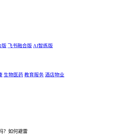
合版
飞书融合版
AI智练版
康
生物医药
教育服务
酒店物业
吗？如何避雷