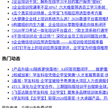
2
企业培训干货：解析在线学习平台的客户服务“密码”
3
企业培训完课率不足30%？六大维度筛选员工学习系统（
4
五个真实培训场景，企学宝飞书版应用选型参考方案
5
大健康企业线上培训系统怎么选？2026靠谱平台客观推
6
构建组织内生力量：企业培训从零散授课走向体系闭环
7
2026学习考试一体化培训平台盘点：7款主流系统打通
8
干货|培训总在“走过场”？深挖企业员工培训问题及对
9
企业微信培训应用选型指南 ——从培训投资回报率看
10
钉钉平台上的培训应用深度测评，企学宝为何值得推荐
热门动态
1
产品升级|AI陪练更快落地！AI问答完整闭环……做更懂
2
权威加冕！学友科技凭借企学宝荣膺“人才发展菁英奖·优
3
喜报 | 学友科技·企学宝被授予粤港澳大湾区人力资源
4
TCL 深化与企学宝合作，三期国际版培训平台赋能全球
5
飞亚达联合学友科技【企学宝】聚焦多品牌培训体系建
6
学友科技【企学宝】斩获2024培英奖·十大卓越产品，
现在申请，立领30天免费试用