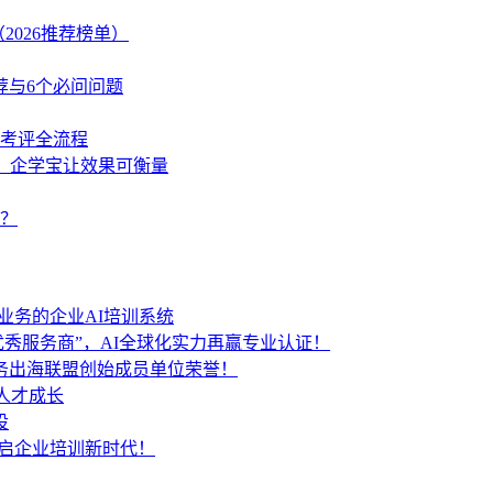
2026推荐榜单）
荐与6个必问问题
学考评全流程
策，企学宝让效果可衡量
？
业务的企业AI培训系统
秀服务商”，AI全球化实力再赢专业认证！
服务出海联盟创始成员单位荣誉！
人才成长
设
开启企业培训新时代！