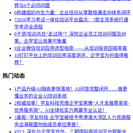
荐与6个必问问题
6
构建组织内生力量：企业培训从零散授课走向体系闭环
7
2026学习考试一体化培训平台盘点：7款主流系统打通
学考评全流程
8
干货|培训总在“走过场”？深挖企业员工培训问题及对
策，企学宝让效果可衡量
9
企业微信培训应用选型指南 ——从培训投资回报率看
10
钉钉平台上的培训应用深度测评，企学宝为何值得推
荐？
热门动态
1
产品升级|AI陪练更快落地！AI问答完整闭环……做更
懂业务的企业AI培训系统
2
权威加冕！学友科技凭借企学宝荣膺“人才发展菁英奖·
优秀服务商”，AI全球化实力再赢专业认证！
3
喜报 | 学友科技·企学宝被授予粤港澳大湾区人力资源服
务出海联盟创始成员单位荣誉！
4
TCL 深化与企学宝合作，三期国际版培训平台赋能全