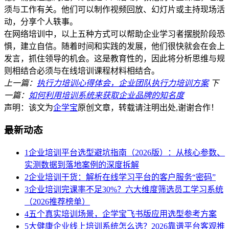
须与工作有关。他们可以制作视频回放、幻灯片或主持现场活
动，分享个人轶事。
在网络培训中，以上五种方式可以帮助企业学习者摆脱阶段恐
惧，建立自信。随着时间和实践的发展，他们很快就会在会上
发言，抓住领导的机会。这是教育性的，因此将分析思维与规
则相结合必须与在线培训课程材料相结合。
上一篇：
执行力培训心得体会，企业团队执行力培训方案
下
一篇：
如何利用培训系统来获取企业品牌的知名度
声明：该文为
企学宝
原创文章，转载请注明出处,谢谢合作！
最新动态
1
企业培训平台选型避坑指南（2026版）：从核心参数、
实测数据到落地案例的深度拆解
2
企业培训干货：解析在线学习平台的客户服务“密码”
3
企业培训完课率不足30%？六大维度筛选员工学习系统
（2026推荐榜单）
4
五个真实培训场景，企学宝飞书版应用选型参考方案
5
大健康企业线上培训系统怎么选？2026靠谱平台客观推