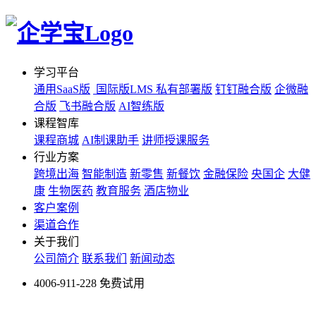
学习平台
通用SaaS版
国际版LMS
私有部署版
钉钉融合版
企微融
合版
飞书融合版
AI智练版
课程智库
课程商城
AI制课助手
讲师授课服务
行业方案
跨境出海
智能制造
新零售
新餐饮
金融保险
央国企
大健
康
生物医药
教育服务
酒店物业
客户案例
渠道合作
关于我们
公司简介
联系我们
新闻动态
4006-911-228
免费试用