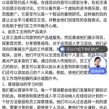
以说是现代成人书报。在线培训内容可以提前分享，在初次演
示后提示在线讨论。它可以看作是一个虚拟的读书俱乐部，但
范围更广。它甚至可以是一个假设的案例研究。这样做的目的
是让企业学习者相互交流，并教会他们创造性的自我表达。这
也有助于他们在工作中敞开心扉。
4、由员工主持的产品演示
让员工选择公司提供的产品或服务。然后邀请他们展示项目，
探索其优势，分享销售指导。对于这项成人学习活动，他们必
可以介绍下你们的产品么？
须向同事展示产品的工作原理，并强调其他可能被忽略的应用
程序。这样，他们不仅可以交流信息和个人意见，而且可以提
高对产品本身的了解。通过向他人传授知识，员工可以增强自
己的知识，甚至可以发现以前从未注意到的新功能或优势。他
们还可以添加自己的个人风格。例如，将他们的爱好融入他们
在工作场所拍摄的演示或图片中。
5、错误驱动的学习时刻
我们都从错误中学习。每一个错误都会给我们发展和扩展知识
的机会。将绩效和叙述性成人学习活动纳入在线培训计划的一
个好方法是授权员工探索错误。他们可以从过去选择一刻的遗
憾。需要注意的是，即使是个人活动，教他们专业课程，也必