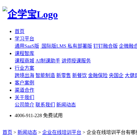
首页
学习平台
通用SaaS版
国际版LMS
私有部署版
钉钉融合版
企微融
课程智库
课程商城
AI制课助手
讲师授课服务
行业方案
跨境出海
智能制造
新零售
新餐饮
金融保险
央国企
大健
客户案例
渠道合作
关于我们
公司简介
联系我们
新闻动态
4006-911-228
免费试用
首页
>
新闻动态
>
企业在线培训平台
>
企业在线培训平台有哪