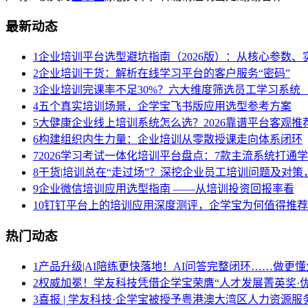
最新动态
1
企业培训平台选型避坑指南（2026版）：从核心参数
2
企业培训干货：解析在线学习平台的客户服务“密码”
3
企业培训完课率不足30%？六大维度筛选员工学习系统（
4
五个真实培训场景，企学宝飞书版应用选型参考方案
5
大健康企业线上培训系统怎么选？2026靠谱平台客观推
6
构建组织内生力量：企业培训从零散授课走向体系闭环
7
2026学习考试一体化培训平台盘点：7款主流系统打通
8
干货|培训总在“走过场”？深挖企业员工培训问题及对
9
企业微信培训应用选型指南 ——从培训投资回报率看
10
钉钉平台上的培训应用深度测评，企学宝为何值得推荐
热门动态
1
产品升级|AI陪练更快落地！AI问答完整闭环……做更懂
2
权威加冕！学友科技凭借企学宝荣膺“人才发展菁英奖·优
3
喜报 | 学友科技·企学宝被授予粤港澳大湾区人力资源