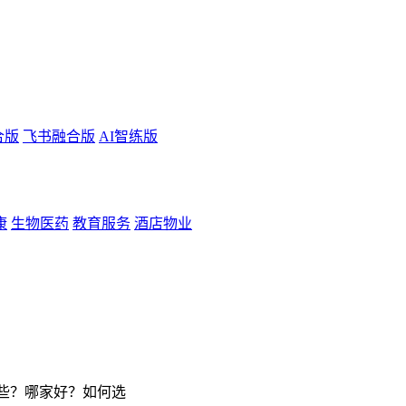
合版
飞书融合版
AI智练版
康
生物医药
教育服务
酒店物业
些？哪家好？如何选