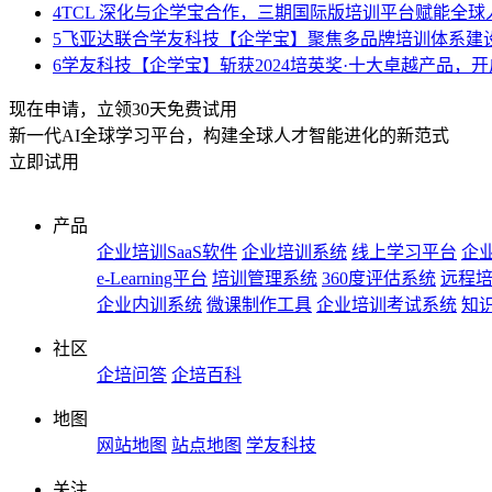
4
TCL 深化与企学宝合作，三期国际版培训平台赋能全球
5
飞亚达联合学友科技【企学宝】聚焦多品牌培训体系建
6
学友科技【企学宝】斩获2024培英奖·十大卓越产品，
现在申请，立领30天免费试用
新一代AI全球学习平台，构建全球人才智能进化的新范式
立即试用
产品
企业培训SaaS软件
企业培训系统
线上学习平台
企业
e-Learning平台
培训管理系统
360度评估系统
远程
企业内训系统
微课制作工具
企业培训考试系统
知
社区
企培问答
企培百科
地图
网站地图
站点地图
学友科技
关注