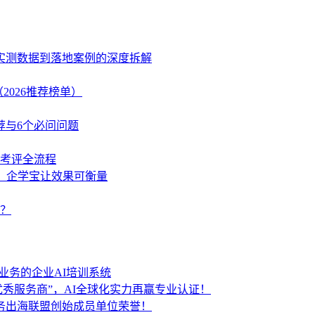
、实测数据到落地案例的深度拆解
2026推荐榜单）
荐与6个必问问题
学考评全流程
策，企学宝让效果可衡量
？
业务的企业AI培训系统
秀服务商”，AI全球化实力再赢专业认证！
服务出海联盟创始成员单位荣誉！